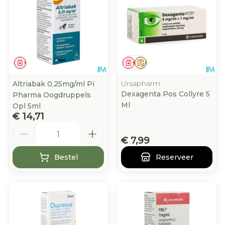
Geneesmiddel
Geneesmiddel
Op voorschrift
Ursapharm
Altriabak 0,25mg/ml Pi
Dexagenta Pos Collyre 5
Pharma Oogdruppels
Ml
Opl 5ml
€ 14,71
Aantal
€ 7,99
Bestel
Reserveer