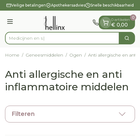
Dia 1 van 1
Ga naar de inhoud
Veilige betalingen
Apothekersadvies
Snelle beschikbaarheid
0
0 artikelen
Menu
€ 0,00
Zoek
Product, merk, categorie...
Home
/
Geneesmiddelen
/
Ogen
/
Anti allergische en ant
Anti allergische en anti
inflammatoire middelen
Filteren