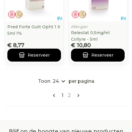
Geneesmiddel
Op voorschrift
Geneesmiddel
Op voorschrift
Allergan
Pred Forte Gutt Opht 1 X
Relestat 0,5mg/ml
5ml 1%
Collyre - 5ml
€ 8,77
€ 10,80
Reserveer
Reserveer
Toon
per pagina
Pagina's
U lees momenteel pagina
Pagina
1
2
Blijf op de hoogte van nieuwe producten