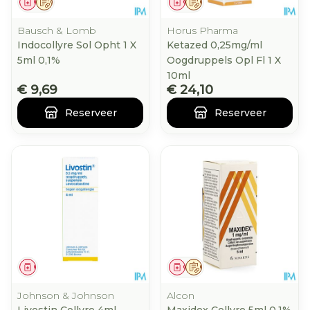
Geneesmiddel
Op voorschrift
Geneesmiddel
Op voorschrift
Bausch & Lomb
Horus Pharma
Indocollyre Sol Opht 1 X
Ketazed 0,25mg/ml
5ml 0,1%
Oogdruppels Opl Fl 1 X
10ml
€ 9,69
€ 24,10
Reserveer
Reserveer
Geneesmiddel
Geneesmiddel
Op voorschrift
Johnson & Johnson
Alcon