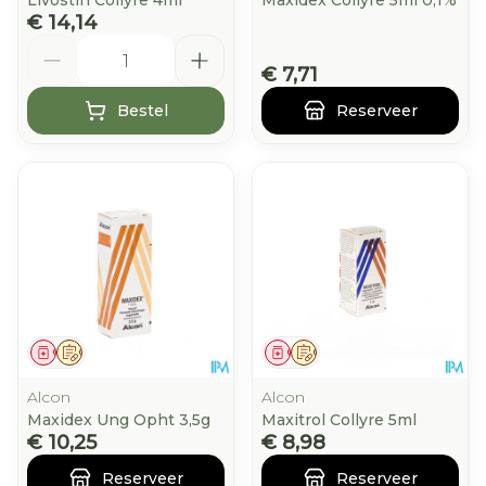
Livostin Collyre 4ml
Maxidex Collyre 5ml 0,1%
€ 14,14
Aantal
€ 7,71
Bestel
Reserveer
Geneesmiddel
Op voorschrift
Geneesmiddel
Op voorschrift
Alcon
Alcon
Maxidex Ung Opht 3,5g
Maxitrol Collyre 5ml
€ 10,25
€ 8,98
Reserveer
Reserveer