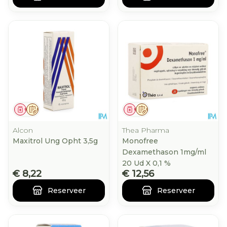
Geneesmiddel
Op voorschrift
Geneesmiddel
Op voorschrift
Alcon
Thea Pharma
Maxitrol Ung Opht 3,5g
Monofree
Dexamethason 1mg/ml
20 Ud X 0,1 %
€ 8,22
€ 12,56
Reserveer
Reserveer