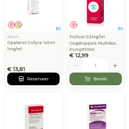
Geneesmiddel
Op voorschrift
Geneesmiddel
Alcon
Pollival 0,5Mg/Ml
Opatanol Collyre 1x5ml
Oogdruppels Multidos.
1mg/ml
Pompfl10Ml
€ 12,99
Aantal
€ 13,81
Reserveer
Bestel