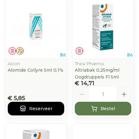
Geneesmiddel
Op voorschrift
Geneesmiddel
Alcon
Thea Pharma
Alomide Collyre 5ml 0,1%
Altriabak 0,25mg/ml
Oogdruppels Fl 5ml
€ 14,71
Aantal
€ 5,85
Reserveer
Bestel