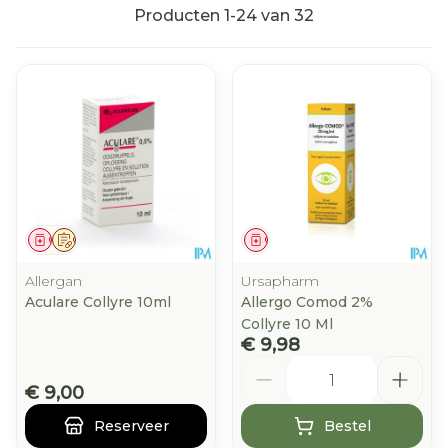
Producten
1
-
24
van
32
Geneesmiddel
Op voorschrift
Geneesmiddel
Allergan
Ursapharm
Aculare Collyre 10ml
Allergo Comod 2%
Collyre 10 Ml
€ 9,98
Aantal
€ 9,00
Reserveer
Bestel