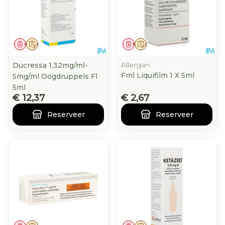
Geneesmiddel
Op voorschrift
Geneesmiddel
Op voorschrift
Allergan
Ducressa 1,32mg/ml-
Fml Liquifilm 1 X 5ml
5mg/ml Oogdruppels Fl
5ml
€ 12,37
€ 2,67
Reserveer
Reserveer