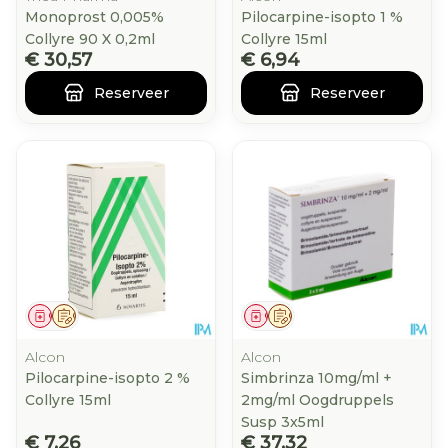
Monoprost 0,005%
Pilocarpine-isopto 1 %
Collyre 90 X 0,2ml
Collyre 15ml
€ 30,57
€ 6,94
Reserveer
Reserveer
Geneesmiddel
Op voorschrift
Geneesmiddel
Op voorschrift
Alcon
Alcon
Pilocarpine-isopto 2 %
Simbrinza 10mg/ml +
Collyre 15ml
2mg/ml Oogdruppels
Susp 3x5ml
€ 7,26
€ 37,32