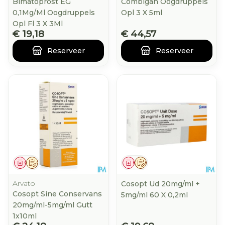
Bimatoprost EG
Combigan Oogdruppels
0,1Mg/Ml Oogdruppels
Opl 3 X 5ml
Opl Fl 3 X 3Ml
€ 19,18
€ 44,57
Reserveer
Reserveer
Geneesmiddel
Op voorschrift
Geneesmiddel
Op voorschrift
Arvato
Cosopt Ud 20mg/ml +
Cosopt Sine Conservans
5mg/ml 60 X 0,2ml
20mg/ml-5mg/ml Gutt
1x10ml