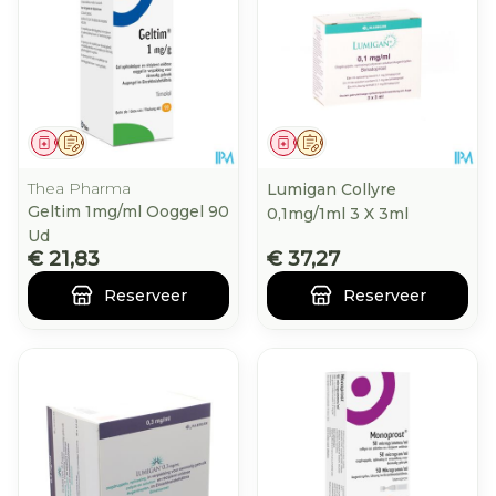
Geneesmiddel
Op voorschrift
Geneesmiddel
Op voorschrift
Thea Pharma
Lumigan Collyre
Geltim 1mg/ml Ooggel 90
0,1mg/1ml 3 X 3ml
Ud
€ 21,83
€ 37,27
Reserveer
Reserveer