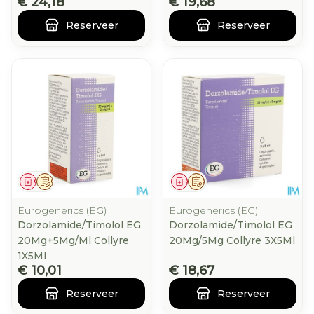
€ 24,18
€ 19,68
Reserveer
Reserveer
Geneesmiddel
Op voorschrift
Geneesmiddel
Op voorschrift
Eurogenerics (EG)
Eurogenerics (EG)
Dorzolamide/Timolol EG
Dorzolamide/Timolol EG
20Mg+5Mg/Ml Collyre
20Mg/5Mg Collyre 3X5Ml
1X5Ml
€ 10,01
€ 18,67
Reserveer
Reserveer