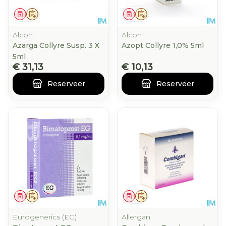
Geneesmiddel
Op voorschrift
Geneesmiddel
Op voorschrift
Alcon
Alcon
Azarga Collyre Susp. 3 X
Azopt Collyre 1,0% 5ml
5ml
€ 31,13
€ 10,13
Reserveer
Reserveer
Geneesmiddel
Op voorschrift
Geneesmiddel
Op voorschrift
Eurogenerics (EG)
Allergan