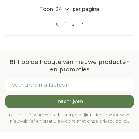
Toon
per pagina
Pagina's
U lees momenteel pagina
Pagina
1
2
Blijf op de hoogte van nieuwe producten
en promoties
E-mail adres
Inschrijven
Door op inschrijven te klikken, schrijft u zich in voor onze
nieuwsbrief en gaat u akkoord met onze
privacy policy
.