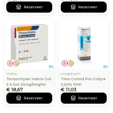
Reserveer
Reserveer
Geneesmiddel
Op voorschrift
Geneesmiddel
Op voorschrift
Viatris
Ursapharm
Tensocmylan Viatris Coll
Timo Comod Pos Collyre
3 X 5ml 20mg/5mg/ml
0,50% 10Ml
€ 18,67
€ 11,03
Reserveer
Reserveer