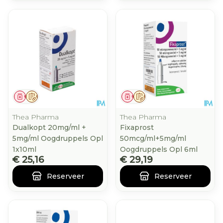
Geneesmiddel
Op voorschrift
Geneesmiddel
Op voorschrift
Thea Pharma
Thea Pharma
Dualkopt 20mg/ml +
Fixaprost
5mg/ml Oogdruppels Opl
50mcg/ml+5mg/ml
1x10ml
Oogdruppels Opl 6ml
€ 25,16
€ 29,19
Reserveer
Reserveer