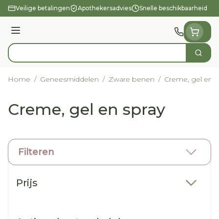
Ga naar de inhoud
Veilige betalingen
Apothekersadvies
Snelle beschikbaarheid
Menu
Zoek
Product, merk, categorie...
Home
/
Geneesmiddelen
/
Zware benen
/
Creme, gel en s
Creme, gel en spray
Filteren
Doorgaan naar productlijst
Prijs
filter