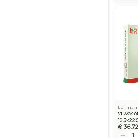
Lohmann
Vliwaso
12,5x22
€ 36,7
Aantal