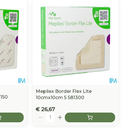
Mepilex Border Flex Lite
2150
10cmx10cm 5 581300
€ 26,67
Aantal