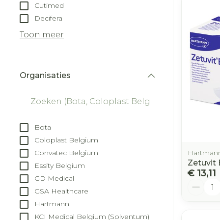
Cutimed
Decifera
Toon meer
Organisaties
filter
Bota
Coloplast Belgium
Convatec Belgium
Hartman
Zetuvit 
Essity Belgium
€ 13,11
GD Medical
Aantal
GSA Healthcare
Hartmann
KCI Medical Belgium (Solventum)