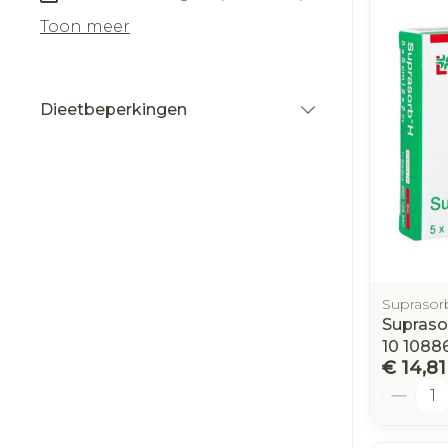
Toon meer
Dieetbeperkingen
filter
Suprasor
Supraso
10 1088
€ 14,81
Aantal