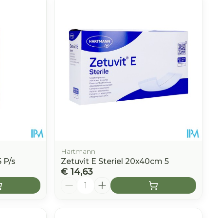
Hartmann
 P/s
Zetuvit E Steriel 20x40cm 5
€ 14,63
Aantal