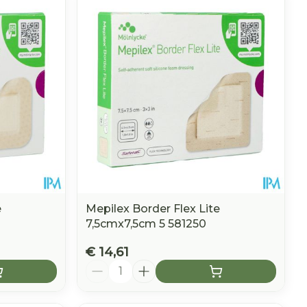
e
Mepilex Border Flex Lite
7,5cmx7,5cm 5 581250
€ 14,61
Aantal