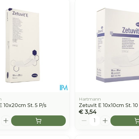
e minimale en maximale prijswaarden aan te passen.
n
Hartmann
E 10x20cm St. 5 P/s
Zetuvit E 10x10cm St. 10
€ 3,54
Aantal