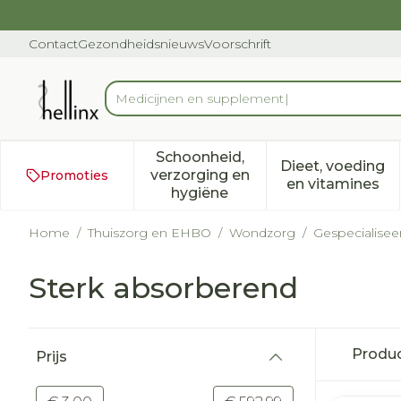
Ga naar de inhoud
Dia 1 van 1
Contact
Gezondheidsnieuws
Voorschrift
Vi
Product, merk, categorie...
Schoonheid,
Dieet, voeding
verzorging en
Promoties
Toon submenu voor Schoonh
Toon subm
en vitamines
hygiëne
Home
/
Thuiszorg en EHBO
/
Wondzorg
/
Gespecialise
Sterk absorberend
Doorgaan naar productlijst
Produ
Prijs
filter