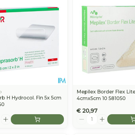
b
Mepilex Border Flex Lit
rb H Hydrocol. Fin 5x 5cm
4cmx5cm 10 581050
60
€ 20,97
Aantal