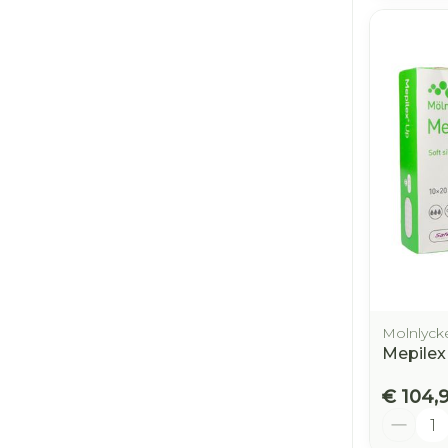
Molnlyck
Mepilex
€ 104,
Aantal