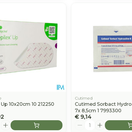
e
Cutimed
 Up 10x20cm 10 212250
Cutimed Sorbact Hydro
7x 8,5cm 1 7993300
92
€ 9,14
Aantal