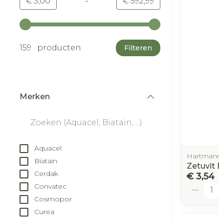
-
Minimumwaarde
Maximale waarde
€ 3,00
€ 592,99
Gebruik de pijltjestoetsen links en rechts om d
159 producten
Filteren
Merken
filter
Aquacel
Hartman
Biatain
Zetuvit 
Cerdak
€ 3,54
Aantal
Convatec
Cosmopor
Curea