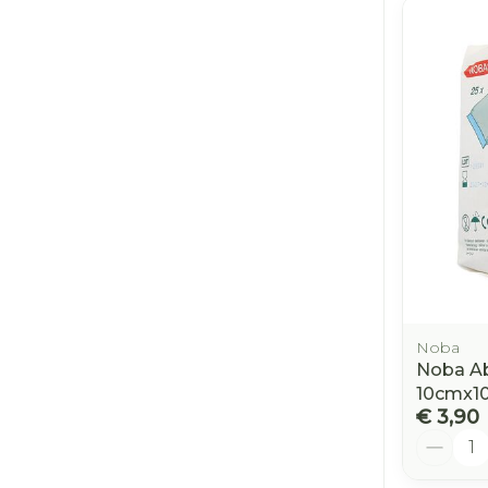
Noba
Noba Ab
10cmx1
€ 3,90
Aantal