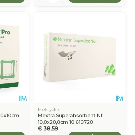
Molnlycke
 10x10cm
Mextra Superabsorbent Nf
10,0x20,0cm 10 610720
€ 38,59
Aantal