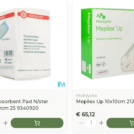
Molnlycke
sorbent Pad N/ster
Mepilex Up 10x10cm 21
0cm 25 9340920
€ 65,12
Aantal