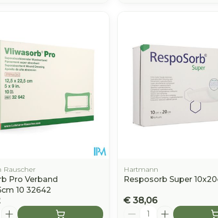
 Rauscher
Hartmann
rb Pro Verband
Resposorb Super 10x20
,5cm 10 32642
2
€ 38,06
Aantal