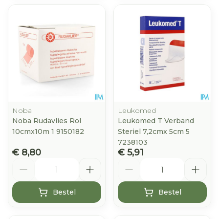
Noba
Leukomed
Noba Rudavlies Rol
Leukomed T Verband
10cmx10m 1 9150182
Steriel 7,2cmx 5cm 5
7238103
€ 8,80
€ 5,91
Aantal
Aantal
Bestel
Bestel