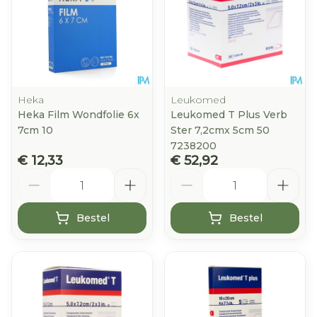
Heka
Leukomed
Heka Film Wondfolie 6x
Leukomed T Plus Verb
7cm 10
Ster 7,2cmx 5cm 50
7238200
€ 12,33
€ 52,92
Aantal
Aantal
Bestel
Bestel