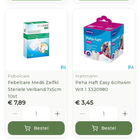
Febelcare
Hartmann
Febelcare Med6 Zelfkl.
Peha Haft Easy 6cmx4m
Steriele Verband.7x5cm
Wit 1 3320980
10st
€ 7,89
€ 3,45
Aantal
Aantal
Bestel
Bestel