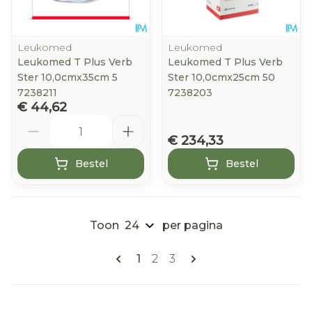
Leukomed
Leukomed
Leukomed T Plus Verb
Leukomed T Plus Verb
Ster 10,0cmx35cm 5
Ster 10,0cmx25cm 50
7238211
7238203
€ 44,62
Aantal
€ 234,33
Bestel
Bestel
Toon
per pagina
Pagina's
U lees momenteel pagina
Pagina
Pagina
1
2
3