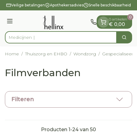
Dia 1 van 1
Ga naar de inhoud
Veilige betalingen
Apothekersadvies
Snelle beschikbaarheid
0
0 artikelen
Menu
€ 0,00
Zoek
Product, merk, categorie...
Home
/
Thuiszorg en EHBO
/
Wondzorg
/
Gespecialiseer
Filmverbanden
Filteren
Producten
1
-
24
van
50