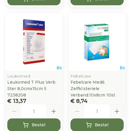
Leukomed
Febelcare
Leukomed T Plus Verb
Febelcare Med6
Ster 8,0cmx15cm 5
Zelfkl.steriele
7238208
Verband.10x8cm 10st
€ 13,37
€ 8,74
Aantal
Aantal
Bestel
Bestel