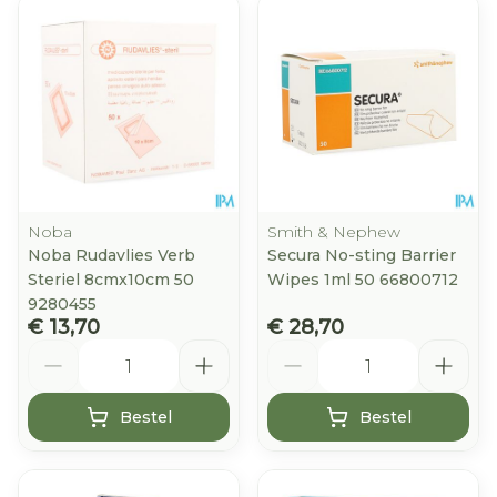
Noba
Smith & Nephew
Noba Rudavlies Verb
Secura No-sting Barrier
Steriel 8cmx10cm 50
Wipes 1ml 50 66800712
9280455
€ 13,70
€ 28,70
Aantal
Aantal
Bestel
Bestel