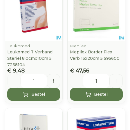
Leukomed
Mepilex
Leukomed T Verband
Mepilex Border Flex
Steriel 8,0cmx10cm 5
Verb 15x20cm 5 595600
7238104
€ 9,48
€ 47,56
Aantal
Aantal
Bestel
Bestel