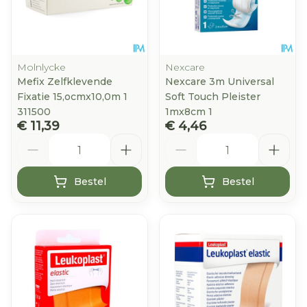
Molnlycke
Nexcare
Mefix Zelfklevende
Nexcare 3m Universal
Fixatie 15,ocmx10,0m 1
Soft Touch Pleister
311500
1mx8cm 1
€ 11,39
€ 4,46
Aantal
Aantal
Bestel
Bestel