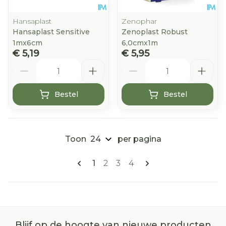
Hansaplast
Zenophar
Hansaplast Sensitive
Zenoplast Robust
1mx6cm
6,0cmx1m
€ 5,19
€ 5,95
Aantal
Aantal
Bestel
Bestel
Toon
per pagina
Pagina's
U lees momenteel pagina
Pagina
Pagina
Pagina
1
2
3
4
Blijf op de hoogte van nieuwe producten