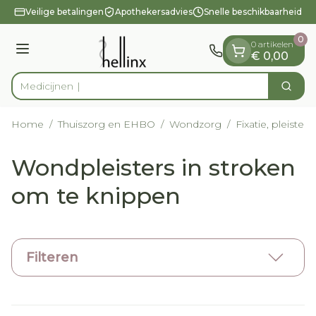
Dia 1 van 1
Ga naar de inhoud
Veilige betalingen
Apothekersadvies
Snelle beschikbaarheid
0
0 artikelen
Menu
€ 0,00
Zoek
Product, merk, categorie...
Home
/
Thuiszorg en EHBO
/
Wondzorg
/
Fixatie, pleisters
Wondpleisters in stroken
om te knippen
Filteren