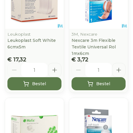
Leukoplast
3M, Nexcare
Leukoplast Soft White
Nexcare 3m Flexible
6cmx5m
Textile Universal Rol
1mx6cm
€ 17,32
€ 3,72
Aantal
Aantal
Bestel
Bestel