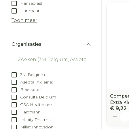
Hansaplast
Hartmann
Toon meer
Organisaties
filter
3M Belgium
Asepta (Akileine)
Beiersdorf
Compeed
Consulta Belgium
Extra Kl
GSA Healthcare
€ 9,22
Hartmann
Aantal
Infinity Pharma
Millet Innovation