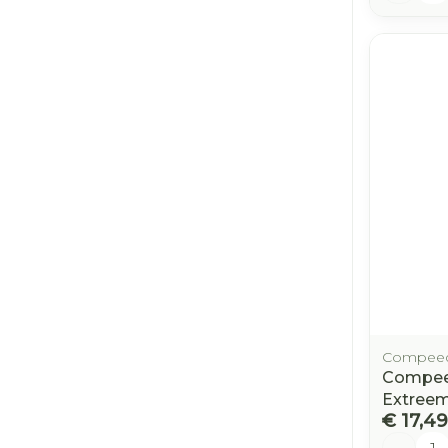
Compee
Compeed
Extreem
€ 17,49
Aantal