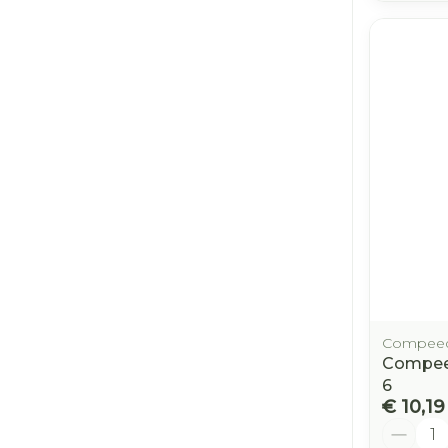
Compee
Compeed
6
€ 10,19
Aantal