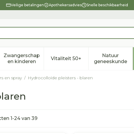
Veilige betalingen
Apothekersadvies
Snelle beschikbaarheid
Zwangerschap
Natuur
Vitaliteit 50+
eid, verzorging en hygiëne categorie
enu voor Dieet, voeding en vitamines categorie
Toon submenu voor Zwangerschap en kindere
Toon submenu voor Vitalitei
Toon sub
en kinderen
geneeskunde
ers en spray
/
Hydrocolloïde pleisters - blaren
blaren
cten
1
-
24
van
39