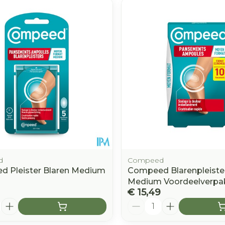
e minimale en maximale prijswaarden aan te passen.
d
Compeed
 Pleister Blaren Medium
Compeed Blarenpleiste
Medium Voordeelverpak
€ 15,49
Aantal