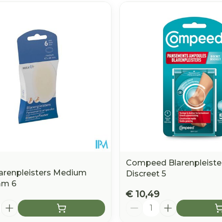
Compeed Blarenpleiste
arenpleisters Medium
Discreet 5
m 6
€ 10,49
Aantal