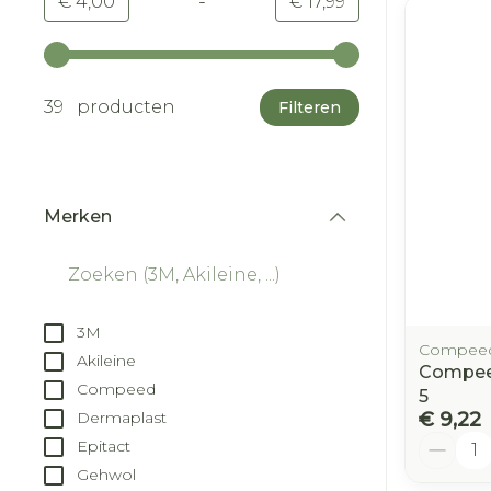
-
Minimumwaarde
Maximale waarde
€ 4,00
€ 17,99
Gebruik de pijltjestoetsen links en rechts om d
39 producten
Filteren
Merken
filter
3M
Compee
Akileine
Compeed
Compeed
5
€ 9,22
Dermaplast
Aantal
Epitact
Gehwol