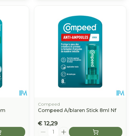
Compeed
em
Compeed A/blaren Stick 8ml Nf
€ 12,29
Aantal