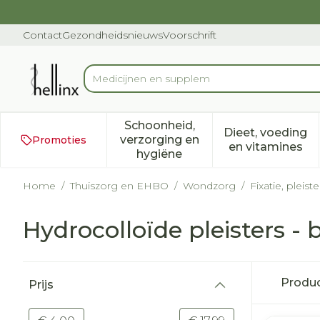
Ga naar de inhoud
Dia 1 van 1
Contact
Gezondheidsnieuws
Voorschrift
Vin
Product, merk, categorie...
Schoonheid,
Dieet, voeding
verzorging en
Promoties
Toon submenu voor Schoonh
Toon subm
en vitamines
hygiëne
Home
/
Thuiszorg en EHBO
/
Wondzorg
/
Fixatie, pleist
Hydrocolloïde pleisters - 
Doorgaan naar productlijst
Produ
Prijs
filter