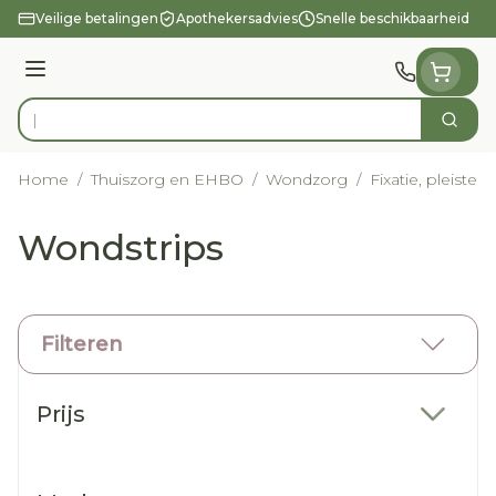
Ga naar de inhoud
Veilige betalingen
Apothekersadvies
Snelle beschikbaarheid
Menu
Zoek
Product, merk, categorie...
Home
/
Thuiszorg en EHBO
/
Wondzorg
/
Fixatie, pleisters
Wondstrips
Filteren
Doorgaan naar productlijst
Prijs
filter