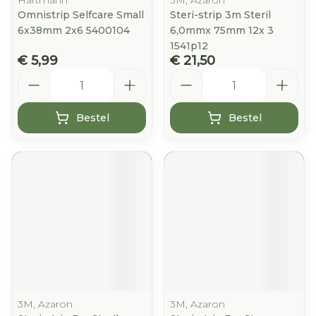
Hartmann
3M, Azaron
Omnistrip Selfcare Small
Steri-strip 3m Steril
6x38mm 2x6 5400104
6,0mmx 75mm 12x 3
1541p12
€ 5,99
€ 21,50
Aantal
Aantal
Bestel
Bestel
3M, Azaron
3M, Azaron