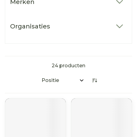
Merken
filter
Organisaties
filter
24
producten
Sorteer op: