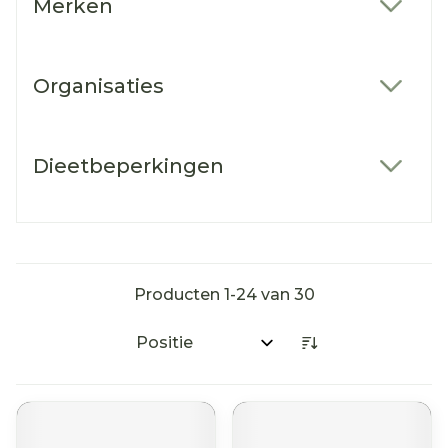
Merken
filter
Organisaties
filter
Dieetbeperkingen
filter
Producten
1
-
24
van
30
Sorteer op: