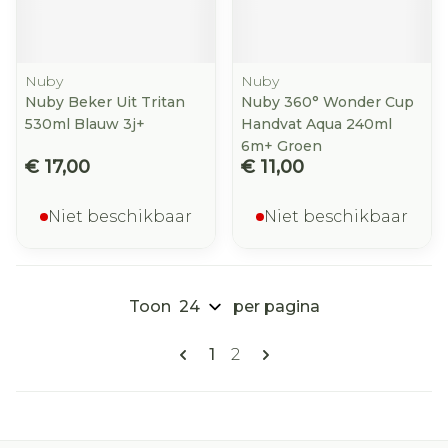
Nuby
Nuby
Nuby Beker Uit Tritan
Nuby 360° Wonder Cup
530ml Blauw 3j+
Handvat Aqua 240ml
6m+ Groen
€ 17,00
€ 11,00
Niet beschikbaar
Niet beschikbaar
Toon
per pagina
Pagina's
U lees momenteel pagina
Pagina
1
2