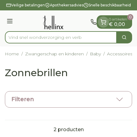
Dia 1 van 1
Ga naar de inhoud
Veilige betalingen
Apothekersadvies
Snelle beschikbaarheid
0
0 artikelen
Menu
€ 0,00
Vind snel wondverzorging en
Zoek
Product, merk, categorie...
Home
/
Zwangerschap en kinderen
/
Baby
/
Accessoires
/
Zonnebrillen
Filteren
2
producten