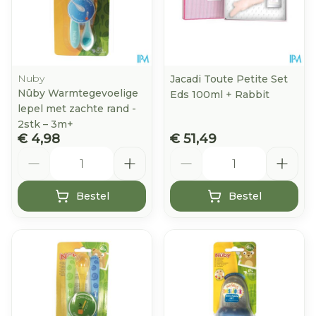
Nuby
Jacadi Toute Petite Set
Nûby Warmtegevoelige
Eds 100ml + Rabbit
lepel met zachte rand -
2stk – 3m+
€ 4,98
€ 51,49
Aantal
Aantal
Bestel
Bestel