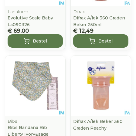
Lanaform
Difrax
Evolutive Scale Baby
Difrax A/lek 360 Graden
La090326
Beker 250ml
€ 69,00
€ 12,49
Bestel
Bestel
Bibs
Difrax A/lek Beker 360
Bibs Bandana Bib
Graden Peachy
Liberty Ivory&sage