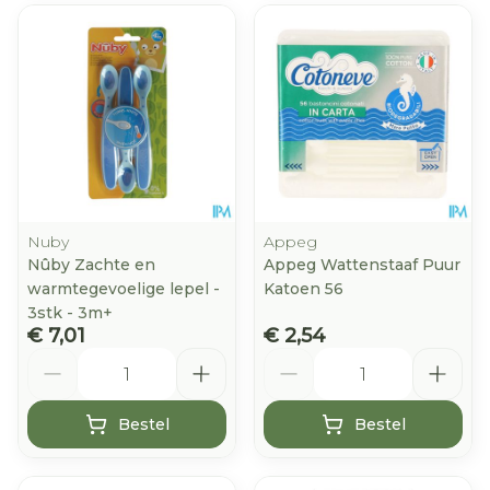
Nuby
Appeg
Nûby Zachte en
Appeg Wattenstaaf Puur
warmtegevoelige lepel -
Katoen 56
3stk - 3m+
€ 7,01
€ 2,54
Aantal
Aantal
Bestel
Bestel