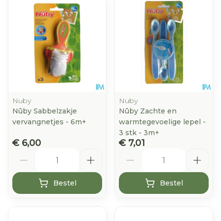
Nuby
Nuby
Nûby Sabbelzakje
Nûby Zachte en
vervangnetjes - 6m+
warmtegevoelige lepel -
3 stk - 3m+
€ 6,00
€ 7,01
Aantal
Aantal
Bestel
Bestel