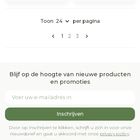
Toon
per pagina
Pagina's
U lees momenteel pagina
Pagina
Pagina
1
2
3
Blijf op de hoogte van nieuwe producten
en promoties
E-mail adres
Inschrijven
Door op inschrijven te klikken, schrijft u zich in voor onze
nieuwsbrief en gaat u akkoord met onze
privacy policy
.