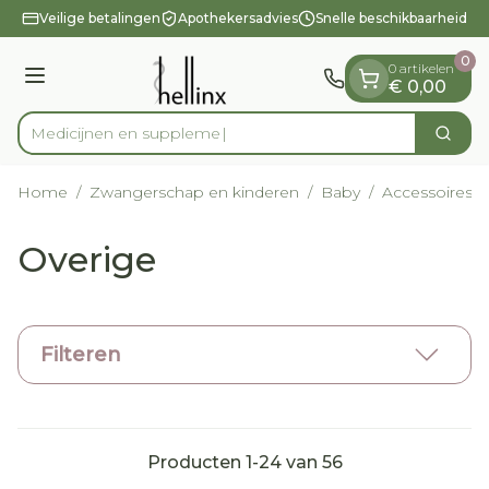
Dia 1 van 1
Ga naar de inhoud
Veilige betalingen
Apothekersadvies
Snelle beschikbaarheid
0
0 artikelen
Menu
€ 0,00
Medic
Zoek
Product, merk, categorie...
Home
/
Zwangerschap en kinderen
/
Baby
/
Accessoires
/
Overige
Filteren
Producten
1
-
24
van
56