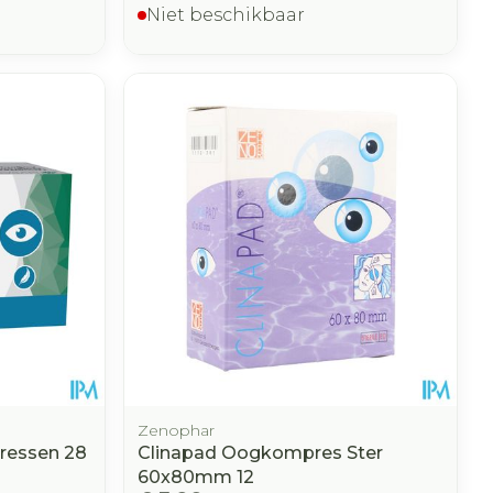
Niet beschikbaar
Zenophar
ressen 28
Clinapad Oogkompres Ster
60x80mm 12