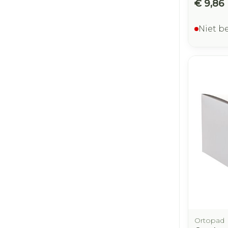
€ 9,86
Niet b
Ortopad