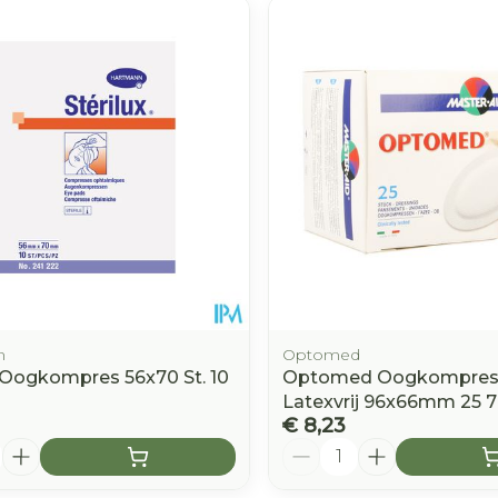
e minimale en maximale prijswaarden aan te passen.
n
Optomed
x Oogkompres 56x70 St. 10
Optomed Oogkompres
Latexvrij 96x66mm 25 7
€ 8,23
Aantal