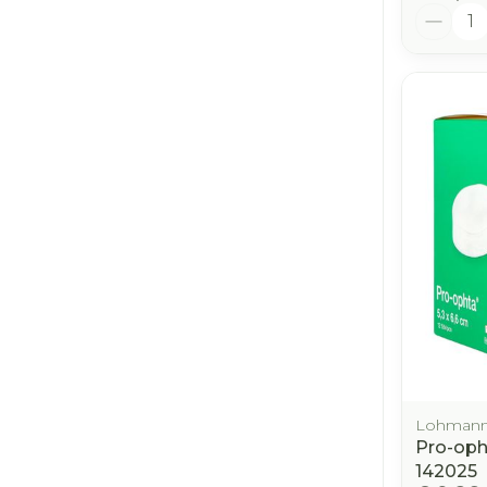
Aantal
Lohmann
Pro-oph
142025