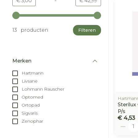
-
Minimumwaarde
Maximale waarde
€ 3,00
€ 42,99
Gebruik de pijltjestoetsen links en rechts om d
13 producten
Filteren
Merken
filter
Hartmann
Livsane
Lohmann Rauscher
Optomed
Hartman
Sterilu
Ortopad
P/s
Sigvaris
€ 4,53
Zenophar
Aantal