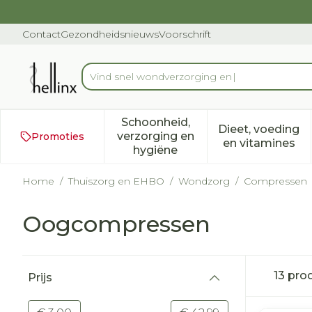
Ga naar de inhoud
Dia 1 van 1
Contact
Gezondheidsnieuws
Voorschrift
Product, merk, categorie...
Schoonheid,
Dieet, voeding
verzorging en
Promoties
Toon submenu voor Schoonh
Toon subm
en vitamines
hygiëne
Home
/
Thuiszorg en EHBO
/
Wondzorg
/
Compressen
Oogcompressen
Doorgaan naar productlijst
13
pro
Prijs
filter