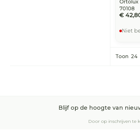
Ortolux
70108
€ 42,8
Niet b
Toon
Blijf op de hoogte van nie
Door op inschrijven te k