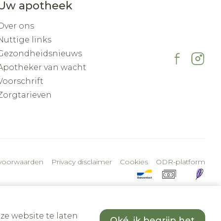
Uw apotheek
Over ons
Nuttige links
Gezondheidsnieuws
Apotheker van wacht
Voorschrift
Zorgtarieven
voorwaarden
Privacy disclaimer
Cookies
ODR-platform
ze website te laten
Oké, ik begrijp het