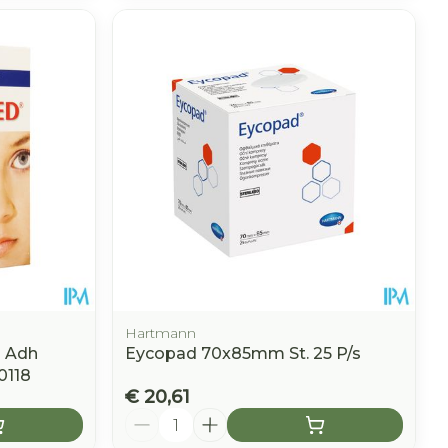
Hartmann
 Adh
Eycopad 70x85mm St. 25 P/s
0118
€ 20,61
Aantal