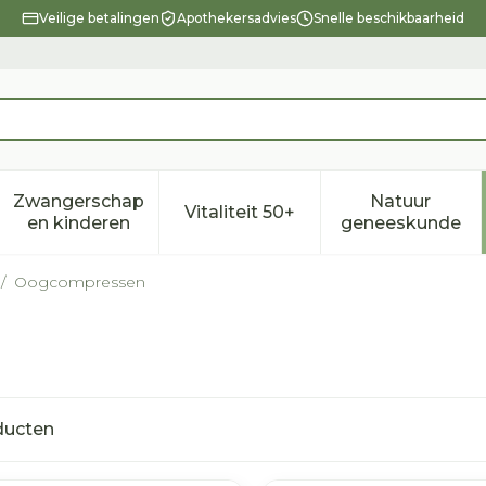
Veilige betalingen
Apothekersadvies
Snelle beschikbaarheid
Zwangerschap
Natuur
Vitaliteit 50+
eid, verzorging en hygiëne categorie
enu voor Dieet, voeding en vitamines categorie
Toon submenu voor Zwangerschap en kindere
Toon submenu voor Vitalitei
Toon sub
en kinderen
geneeskunde
/
Oogcompressen
ducten