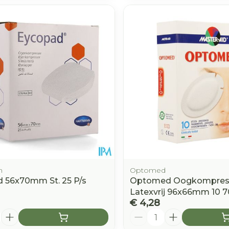
n
Optomed
 56x70mm St. 25 P/s
Optomed Oogkompres
Latexvrij 96x66mm 10 7
€ 4,28
Aantal