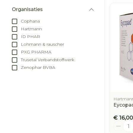
Organisaties
filter
Cophana
Hartmann
ID PHAR
Lohmann & rauscher
PXG PHARMA
Trusetal Verbandstoffwerk
Zenophar BVBA
Hartman
Eycopad
€ 16,00
Aantal