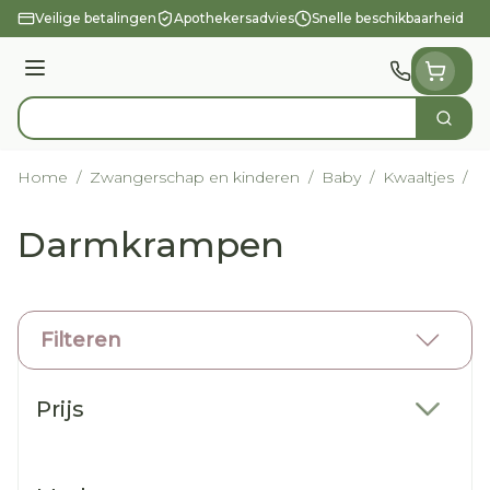
Ga naar de inhoud
Veilige betalingen
Apothekersadvies
Snelle beschikbaarheid
Menu
Zoek
Product, merk, categorie...
Home
/
Zwangerschap en kinderen
/
Baby
/
Kwaaltjes
/
D
Darmkrampen
Filteren
Doorgaan naar productlijst
Prijs
filter