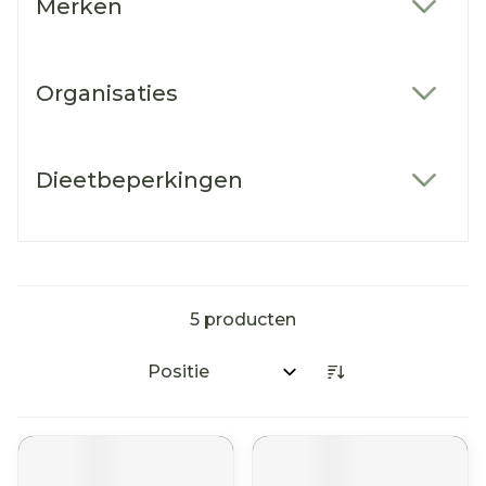
Merken
filter
Organisaties
filter
Dieetbeperkingen
filter
5
producten
Sorteer op: