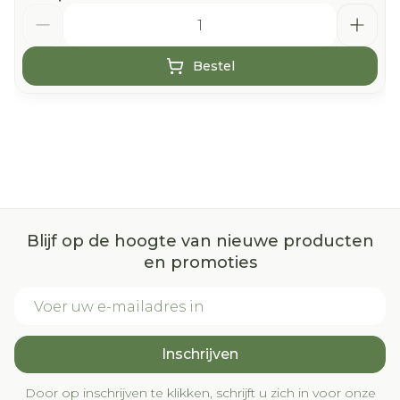
2,5
Aantal
D3
50%
5 µg
100%
µg
Bestel
12
E
6 mg
50%
100%
mg
Blijf op de hoogte van nieuwe producten
en promoties
E-mail adres
Inschrijven
Door op inschrijven te klikken, schrijft u zich in voor onze