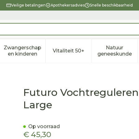
Veilige betalingen
Apothekersadvies
Snelle beschikbaarheid
Zwangerschap
Natuur
Vitaliteit 50+
eid, verzorging en hygiëne categorie
enu voor Dieet, voeding en vitamines categorie
Toon submenu voor Zwangerschap en kindere
Toon submenu voor Vitalitei
Toon sub
en kinderen
geneeskunde
 Kniebandage 45697, Large
Futuro Vochtregulere
Large
Op voorraad
€ 45,30