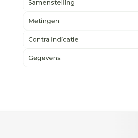
Samenstelling
Metingen
Contra indicatie
Gegevens
ogelijk met de tabtoets. Je kunt de carrousel oversla
n