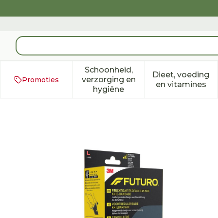
Ga naar de inhoud
Product, merk, categorie...
Schoonheid,
Dieet, voeding
verzorging en
Promoties
Toon submenu voor Schoonh
Toon subm
en vitamines
hygiëne
Futuro Vochtregulerende