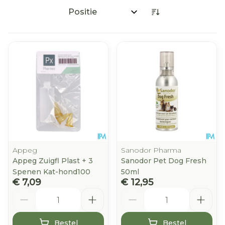
Sorteer op:
Appeg
Sanodor Pharma
Appeg Zuigfl Plast + 3
Sanodor Pet Dog Fresh
Spenen Kat-hond100
50ml
€ 7,09
€ 12,95
Aantal
Aantal
Bestel
Bestel