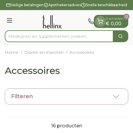
Dia 1 van 1
Ga naar de inhoud
Veilige betalingen
Apothekersadvies
Snelle beschikbaarheid
0
0 artikelen
Menu
€ 0,00
Medicijnen en supplementen zoeken...
Zoek
Product, merk, categorie...
Home
/
Dieren en insecten
/
Accessoires
Accessoires
Filteren
16
producten