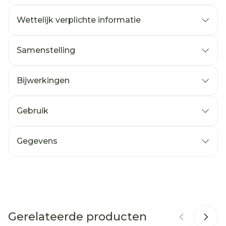
Calcium EG FORTE
Wettelijk verplichte informatie
Calcium EG FORTE
Samenstelling
Bijwerkingen
Gebruik
Gegevens
CNK
4109252
Eurogenerics (EG)
Organisaties
Generics & Consumer
Gerelateerde producten