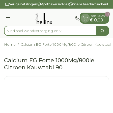
Dia 1 van 1
Ga naar de inhoud
Veilige betalingen
Apothekersadvies
Snelle beschikbaarheid
0
0 artikelen
Menu
€ 0,00
Vind snel wondverzor
Zoek
Product, merk, categorie...
Home
/
Calcium EG Forte 1000Mg/800Ie Citroen Kauwtabl 
Calcium EG Forte 1000Mg/800Ie
Citroen Kauwtabl 90