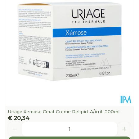
Diepte
85 mm
Hoeveelheid
200
Verpakking
Kamertemperatuur (15°C -
Behoud
25°C)
Uriage Xemose Cerat Creme Relipid. A/irrit. 200ml
€ 20,34
Aantal