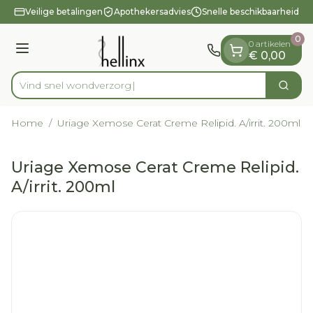
Dia 1 van 1
Ga naar de inhoud
Veilige betalingen
Apothekersadvies
Snelle beschikbaarheid
0
0 artikelen
Menu
€ 0,00
Vind snel wo
Zoek
Product, merk, categorie...
Home
/
Uriage Xemose Cerat Creme Relipid. A/irrit. 200ml
Uriage Xemose Cerat Creme Relipid.
A/irrit. 200ml