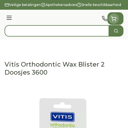
Ga naar de inhoud
Veilige betalingen
Apothekersadvies
Snelle beschikbaarheid
Menu
Zoek
Product, merk, categorie...
Vitis Orthodontic Wax Blister 2
Doosjes 3600