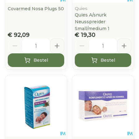
Quies
Covarmed Nosa Plugs 50
Quies A/snurk
Neusspreider
Small/medium 1
€ 92,09
€ 19,30
Aantal
Aantal
Bestel
Bestel