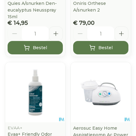
Quies A/snurken Den-
Oniris Orthese
eucalyptus Neusspray
A/snurken 2
15ml
€ 14,95
€ 79,00
Aantal
Aantal
Bestel
Bestel
EVAA+
Aerosuc Easy Home
Evaa+ Friendly Odor
Aspiratiepomp Ac Power