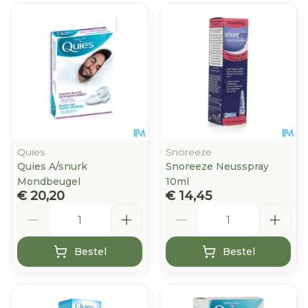
Quies
Snoreeze
Quies A/snurk
Snoreeze Neusspray
Mondbeugel
10ml
€ 20,20
€ 14,45
Aantal
Aantal
Bestel
Bestel