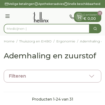
Dia 1 van 1
Ga naar de inhoud
Veilige betalingen
Apothekersadvies
Snelle beschikbaarheid
0
0 artikelen
Menu
€ 0,00
Zoek
Product, merk, categorie...
Home
/
Thuiszorg en EHBO
/
Ergonomie
/
Ademhaling en 
Ademhaling en zuurstof
Filteren
Producten
1
-
24
van
31