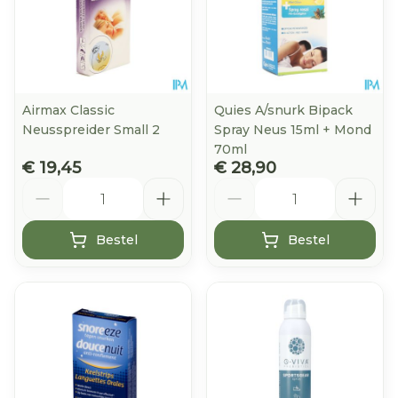
Airmax Classic
Quies A/snurk Bipack
Neusspreider Small 2
Spray Neus 15ml + Mond
70ml
€ 19,45
€ 28,90
Aantal
Aantal
Bestel
Bestel