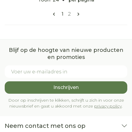
Pagina's
U lees momenteel pagina
Pagina
1
2
Blijf op de hoogte van nieuwe producten
en promoties
E-mail adres
Inschrijven
Door op inschrijven te klikken, schrijft u zich in voor onze
nieuwsbrief en gaat u akkoord met onze
privacy policy
.
Neem contact met ons op