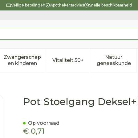
Veilige betalingen
Apothekersadvies
Snelle beschikbaarheid
Zwangerschap
Natuur
Vitaliteit 50+
eid, verzorging en hygiëne categorie
enu voor Dieet, voeding en vitamines categorie
Toon submenu voor Zwangerschap en kindere
Toon submenu voor Vitalitei
Toon sub
en kinderen
geneeskunde
el 60ml N/st Vf-med
Pot Stoelgang Deksel+
Op voorraad
€ 0,71