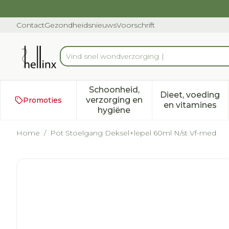
Ga naar de inhoud
Dia 1 van 1
Contact
Gezondheidsnieuws
Voorschrift
Vi
Product, merk, categorie...
Schoonheid,
Dieet, voeding
verzorging en
Promoties
Toon submenu voor Schoonh
Toon subm
en vitamines
hygiëne
Home
/
Pot Stoelgang Deksel+lepel 60ml N/st Vf-med
Pot Stoelgang Deksel+lep