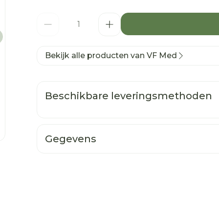
Aantal
Bekijk alle producten van VF Med
Beschikbare leveringsmethoden
Gegevens
CNK
1145531
Organisaties
V.F. Medicals
Merken
VF Med