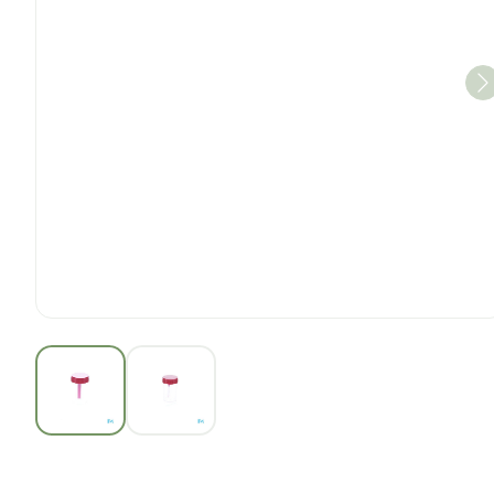
View larger image
View larger image