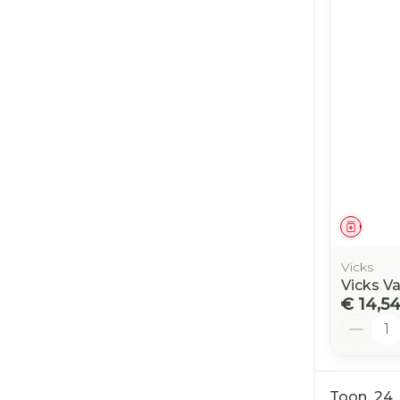
Genees
Vicks
Vicks V
€ 14,5
Aantal
Toon