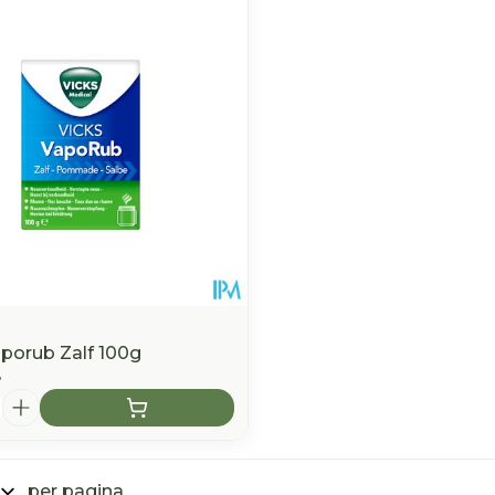
middel
aporub Zalf 100g
4
per pagina