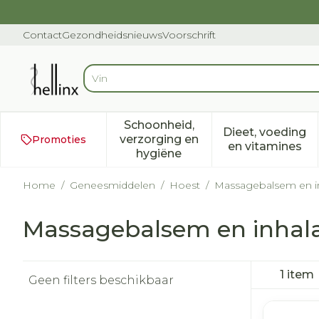
Ga naar de inhoud
Dia 1 van 1
Contact
Gezondheidsnieuws
Voorschrift
Vind snel
Product, merk, categorie...
Schoonheid,
Dieet, voeding
verzorging en
Promoties
Toon submenu voor Schoonh
Toon subm
en vitamines
hygiëne
Home
/
Geneesmiddelen
/
Hoest
/
Massagebalsem en in
Massagebalsem en inhala
1
item
Geen filters beschikbaar