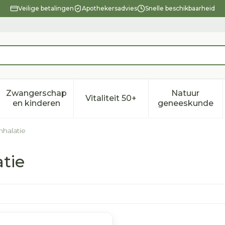
Veilige betalingen
Apothekersadvies
Snelle beschikbaarheid
Zwangerschap
Natuur
Vitaliteit 50+
eid, verzorging en hygiëne categorie
enu voor Dieet, voeding en vitamines categorie
Toon submenu voor Zwangerschap en kindere
Toon submenu voor Vitalitei
Toon sub
en kinderen
geneeskunde
halatie
tie