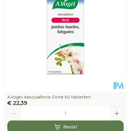
Hoeveelheid
100
Verpakking
Dieetbeperkingen
Vegan
Kamertemperatuur
Behoud
(15°C - 25°C)
A.Vogel Aesculaforce Forte 50 tabletten
€ 22,39
Aantal
Bestel