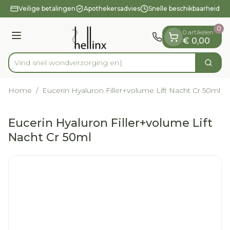
Dia 1 van 1
Ga naar de inhoud
Veilige betalingen
Apothekersadvies
Snelle beschikbaarheid
0
0 artikelen
Menu
€ 0,00
Vind snel wondverzo
Zoek
Product, merk, categorie...
Home
/
Eucerin Hyaluron Filler+volume Lift Nacht Cr 50ml
Eucerin Hyaluron Filler+volume Lift
Nacht Cr 50ml