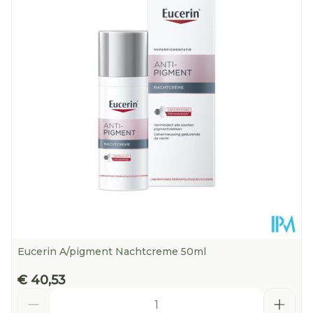
Diepte
58 mm
Hoeveelheid
50 ml
Verpakking
Kamertemperatuur (15°C -
Behoud
25°C)
Eucerin A/pigment Nachtcreme 50ml
€ 40,53
Aantal