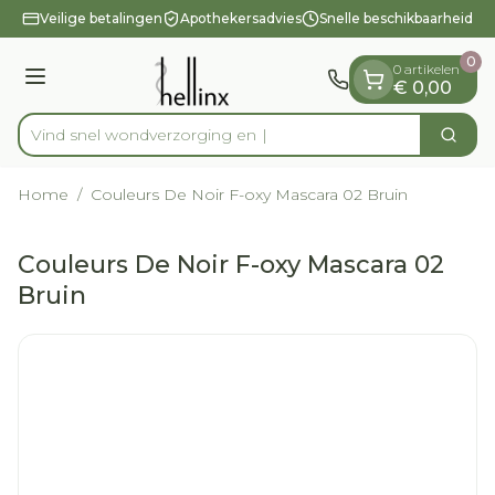
Dia 1 van 1
Ga naar de inhoud
Veilige betalingen
Apothekersadvies
Snelle beschikbaarheid
0
0 artikelen
Menu
€ 0,00
Vind snel wondverzorg
Zoek
Product, merk, categorie...
Home
/
Couleurs De Noir F-oxy Mascara 02 Bruin
Couleurs De Noir F-oxy Mascara 02
Bruin