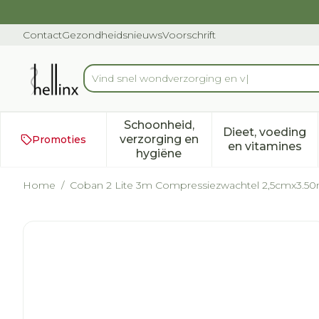
Ga naar de inhoud
Dia 1 van 1
Contact
Gezondheidsnieuws
Voorschrift
Vi
Product, merk, categorie...
Schoonheid,
Dieet, voeding
verzorging en
Promoties
Toon submenu voor Schoonh
Toon subm
en vitamines
hygiëne
Home
/
Coban 2 Lite 3m Compressiezwachtel 2,5cmx3.50
Coban 2 Lite 3m Compres