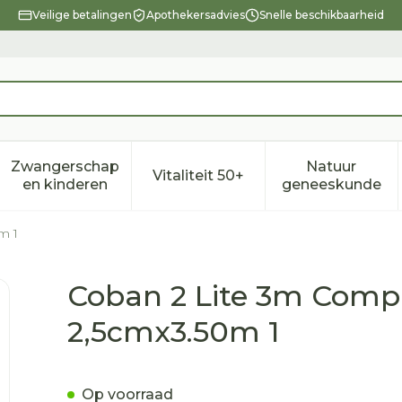
Veilige betalingen
Apothekersadvies
Snelle beschikbaarheid
Zwangerschap
Natuur
Vitaliteit 50+
eid, verzorging en hygiëne categorie
enu voor Dieet, voeding en vitamines categorie
Toon submenu voor Zwangerschap en kindere
Toon submenu voor Vitalitei
Toon sub
en kinderen
geneeskunde
m 1
siezwachtel 2,5cmx3.50m 1
Coban 2 Lite 3m Comp
2,5cmx3.50m 1
Op voorraad