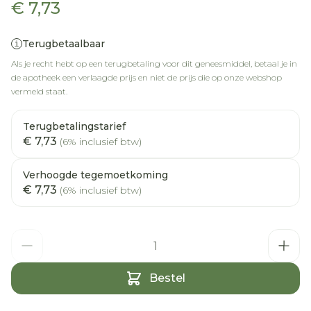
€ 7,73
Terugbetaalbaar
Als je recht hebt op een terugbetaling voor dit geneesmiddel, betaal je in
de apotheek een verlaagde prijs en niet de prijs die op onze webshop
vermeld staat.
Terugbetalingstarief
€ 7,73
(6% inclusief btw)
Verhoogde tegemoetkoming
€ 7,73
(6% inclusief btw)
Aantal
Bestel