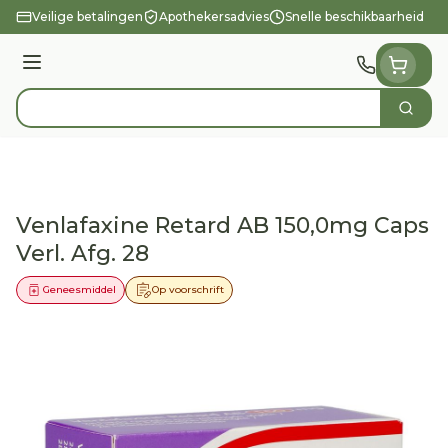
Ga naar de inhoud
Veilige betalingen
Apothekersadvies
Snelle beschikbaarheid
Menu
Zoek
Product, merk, categorie...
Venlafaxine Retard AB 150,0mg Caps
Verl. Afg. 28
Geneesmiddel
Op voorschrift