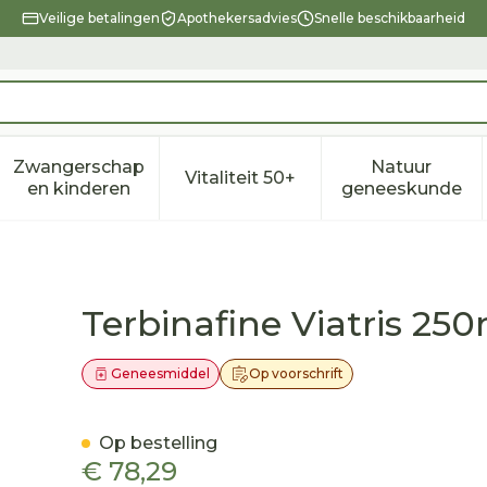
Veilige betalingen
Apothekersadvies
Snelle beschikbaarheid
Zwangerschap
Natuur
Vitaliteit 50+
eid, verzorging en hygiëne categorie
enu voor Dieet, voeding en vitamines categorie
Toon submenu voor Zwangerschap en kindere
Toon submenu voor Vitalitei
Toon sub
en kinderen
geneeskunde
 Tabl 98
Terbinafine Viatris 25
Geneesmiddel
Op voorschrift
Op bestelling
€ 78,29