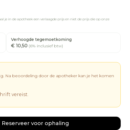
l je in de apotheek een verlaagde prijs en niet de prijs die op onze
Verhoogde tegemoetkoming
€ 10,50
(6% inclusief btw)
dig. Na beoordeling door de apotheker kan je het komen
rift vereist.
Reserveer
voor ophaling