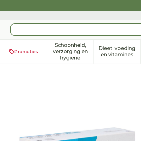
Ga naar de inhoud
Product, merk, categorie...
Schoonheid,
Dieet, voeding
verzorging en
Promoties
Toon submenu voor Schoonh
Toon subm
en vitamines
hygiëne
Terbinafine Viatris 250mg