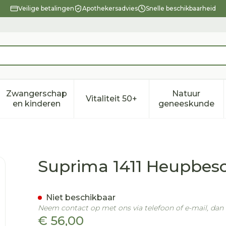
Veilige betalingen
Apothekersadvies
Snelle beschikbaarheid
Zwangerschap
Natuur
Vitaliteit 50+
eid, verzorging en hygiëne categorie
enu voor Dieet, voeding en vitamines categorie
Toon submenu voor Zwangerschap en kindere
Toon submenu voor Vitalitei
Toon sub
en kinderen
geneeskunde
rmer-slip Dame Wit Xl
Suprima 1411 Heupbes
Niet beschikbaar
Neem contact op met ons via telefoon of e-mail, da
€ 56,00