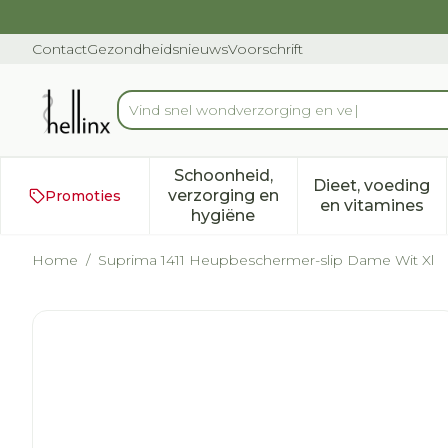
Ga naar de inhoud
Dia 1 van 1
Contact
Gezondheidsnieuws
Voorschrift
V
Product, merk, categorie...
Schoonheid,
Dieet, voeding
verzorging en
Promoties
Toon submenu voor Schoonh
Toon subm
en vitamines
hygiëne
Home
/
Suprima 1411 Heupbeschermer-slip Dame Wit Xl
Suprima 1411 Heupbesche