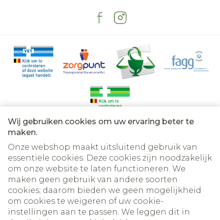
diarree
ooit toevallen (convulsies) of epilepsie heeft
nekstijfheid
gehad.  als u SSRI's (selectieve
gewrichtspijn
serotonineheropnameremmers) of SNRI's
angstig gevoel
(serotoninenoradrenalineheropnameremmers)
versterkt transpireren
slikproblemen,
gebruikt om depressie te behandelen. Als u
als u onlangs een verwonding of een
Sumatriptan Viatris regelmatig gebruikt Te
ontsteking hebt gehad (zoals reuma of
frequent gebruik van Sumatriptan Viatris
dikkedarmontsteking), kunt u op de plaats
van de verwonding of ontsteking pijn of een
kan hoofdpijn veroorzaken of verergeren.
verergering van de pijn ervaren.
Dat kan ook het geval zijn als u vindt dat u
Wij gebruiken cookies om uw ervaring beter te
regelmatig andere geneesmiddelen zoals
Juridische links
maken.
pijnstillers moet gebruiken voor migraine.
Onze webshop maakt uitsluitend gebruik van
Spreek met uw arts of apotheker als dat bij u
essentiële cookies. Deze cookies zijn noodzakelijk
het geval is.
om onze website te laten functioneren. We
maken geen gebruik van andere soorten
cookies; daarom bieden we geen mogelijkheid
om cookies te weigeren of uw cookie-
instellingen aan te passen. We leggen dit in