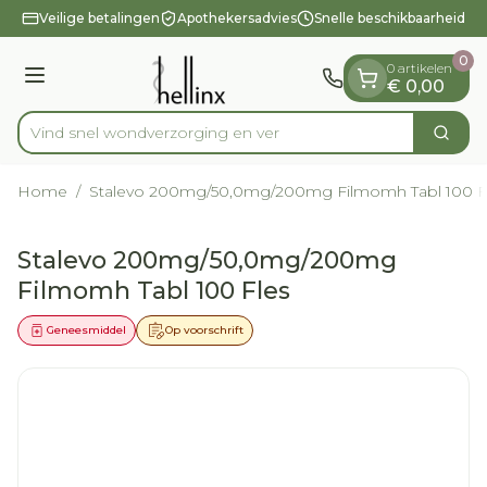
Dia 1 van 1
Ga naar de inhoud
Veilige betalingen
Apothekersadvies
Snelle beschikbaarheid
0
0 artikelen
Menu
€ 0,00
Vind snel wondverzorg
Zoek
Product, merk, categorie...
Home
/
Stalevo 200mg/50,0mg/200mg Filmomh Tabl 100 F
Stalevo 200mg/50,0mg/200mg
Filmomh Tabl 100 Fles
Geneesmiddel
Op voorschrift