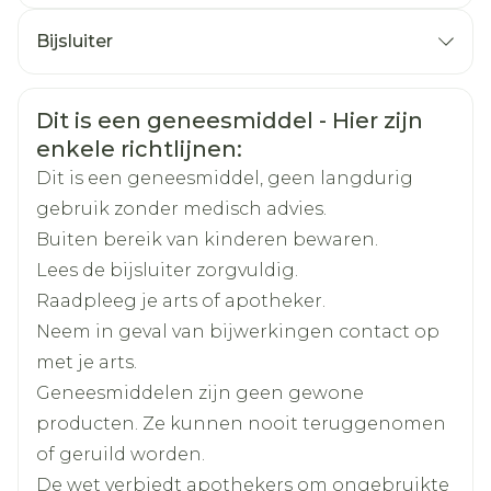
de behandeling van depressie (combinaties
CNK
2535623
Dosisaanpassingen zijn aangewezen
Bijsluiter
van
leverinsufficiëntie
Organisaties
Nederlands
Orion Pharma
Duits
Frans
De tablet met of zonder voedsel innemen
Veiligheidsinformatie
Dit is een geneesmiddel - Hier zijn
Merken
Orion Pharma
Bij sommige patiënten wordt levodopa niet
enkele richtlijnen:
goed opgenomen als het samen met of kort
Dit is een geneesmiddel, geen langdurig
Breedte
60 mm
na het eten van eiwitrijk voedsel wordt
gebruik zonder medisch advies.
ingenomen (vlees, vis, melkproducten, zaden
Buiten bereik van kinderen bewaren.
Lengte
110 mm
en noten)
Lees de bijsluiter zorgvuldig.
Elk tablet bevat één behandelingsdosering
Raadpleeg je arts of apotheker.
Diepte
60 mm
en mag in geen geval verdeeld worden
Neem in geval van bijwerkingen contact op
met je arts.
Hoeveelheid
100
Geneesmiddelen zijn geen gewone
Verpakking
producten. Ze kunnen nooit teruggenomen
of geruild worden.
carbidopa, entacapon,
Actieve
Ingrediënten
De wet verbiedt apothekers om ongebruikte
levodopa