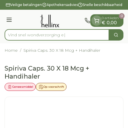
Dia 1 van 1
Ga naar de inhoud
Veilige betalingen
Apothekersadvies
Snelle beschikbaarheid
0
0 artikelen
Menu
€ 0,00
Vind snel wondver
Zoek
Product, merk, categorie...
Home
/
Spiriva Caps. 30 X 18 Mcg + Handihaler
Spiriva Caps. 30 X 18 Mcg +
Handihaler
Geneesmiddel
Op voorschrift