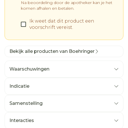
Na beoordeling door de apotheker kan je het
komen afhalen en betalen.
Ik weet dat dit product een
voorschrift vereist.
Bekijk alle producten van Boehringer
Waarschuwingen
Indicatie
Neem contact op met uw arts als u last heeft
van een verhoogde oogboldruk (gesloten-
Samenstelling
hoek�glaucoom), prostaat-problemen of als
u moeite heeft met plassen.
Interacties
Als u een nieraandoening heeft, raadpleeg