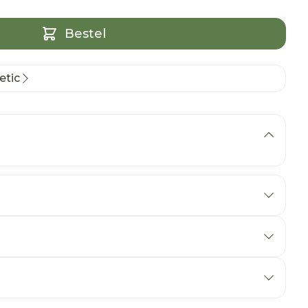
Bestel
etic
er image
View larger image