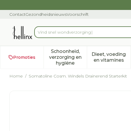
Ga naar de inhoud
Dia 1 van 1
Contact
Gezondheidsnieuws
Voorschrift
Product, merk, categorie...
Schoonheid,
Dieet, voeding
verzorging en
Promoties
Toon submenu voor Schoonh
Toon subm
en vitamines
hygiëne
Home
/
Somatoline Cosm. Windels Drainerend Starterkit
Somatoline Cosm. Windels