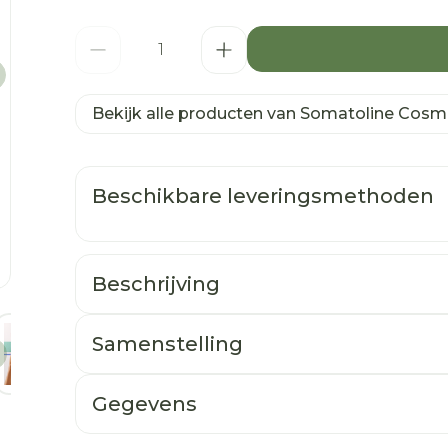
Aantal
Bekijk alle producten van Somatoline Cosm
Beschikbare leveringsmethoden
Beschrijving
age
larger image
View larger image
View larger image
View larger image
View larger image
View larg
Samenstelling
Gegevens
CNK
4421244