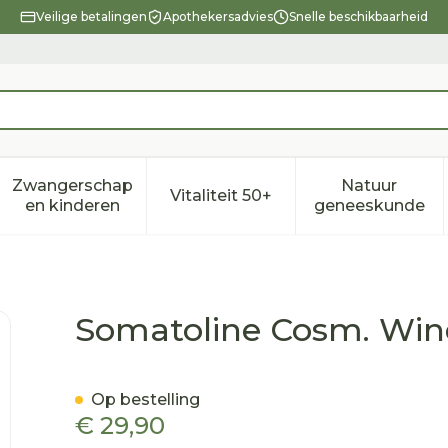
Veilige betalingen
Apothekersadvies
Snelle beschikbaarheid
Zwangerschap
Natuur
Vitaliteit 50+
eid, verzorging en hygiëne categorie
enu voor Dieet, voeding en vitamines categorie
Toon submenu voor Zwangerschap en kindere
Toon submenu voor Vitalitei
Toon sub
en kinderen
geneeskunde
 Drainerend Starterkit
Somatoline Cosm. Wind
Op bestelling
€ 29,90