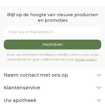
Misselijkheid (nausea)
Hoofdpijn
Blijf op de hoogte van nieuwe producten
en promoties
Neusverstopping of neusloop (sinusitis)
E-mail adres
Verminderde of verhoogde eetlust
Angst, rusteloosheid, abnormale dromen,
moeilijk in slaap geraken, zich slaperig
Inschrijven
voelen,
Door op inschrijven te klikken, schrijft u zich in voor onze
nieuwsbrief en gaat u akkoord met onze
privacy policy
.
Diarree, obstipatie, braken, droge mond
Overdreven zweten
Pijn in de spieren en de gewrichten (myalgie
Neem contact met ons op
en arthralgie)
Seksuele stoornissen (vertraagde ejaculatie,
erectieproblemen, verminderd libido
Klantenservice
(geslachtsdrift)
Uw apotheek