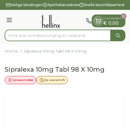
Dia 1 van 1
Ga naar de inhoud
Veilige betalingen
Apothekersadvies
Snelle beschikbaarheid
0
0 artikelen
Menu
€ 0,00
Vind snel wondverzorging en verband
Zoek
Product, merk, categorie...
Home
/
Sipralexa 10mg Tabl 98 X 10mg
Sipralexa 10mg Tabl 98 X 10mg
Geneesmiddel
Op voorschrift