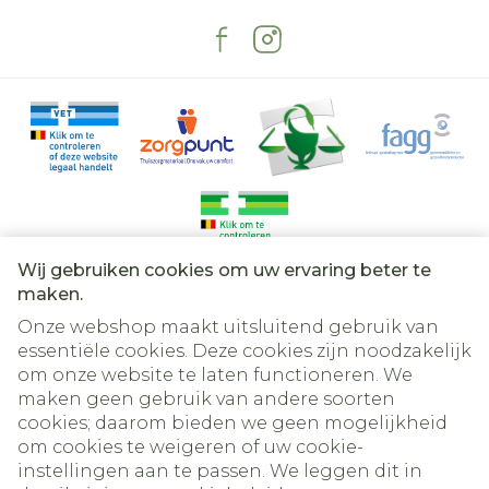
Vermoeidheid, koorts
Toegenomen lichaamsgewicht
Netelroos (urticaria), huiduitslag, jeuk
(pruritus)
Tandenknarsen, gejaagdheid,
zenuwachtigheid, paniekaanvallen,
verwardheid
Verstoorde slaap, smaakverstoring,
flauwvallen (syncope)
Wij gebruiken cookies om uw ervaring beter te
Verwijde pupillen (mydriase),
Juridische links
maken.
gezichtsstoornissen, oorsuizen (tinnitus)
Haarverlies
Onze webshop maakt uitsluitend gebruik van
Overmatige menstruatiebloeding
essentiële cookies. Deze cookies zijn noodzakelijk
Onregelmatige menstruele periode
om onze website te laten functioneren. We
Verminderd lichaamsgewicht
maken geen gebruik van andere soorten
Versnelde hartslag
cookies; daarom bieden we geen mogelijkheid
Opzwellen van de armen of de benen
om cookies te weigeren of uw cookie-
Bloedneus
instellingen aan te passen. We leggen dit in