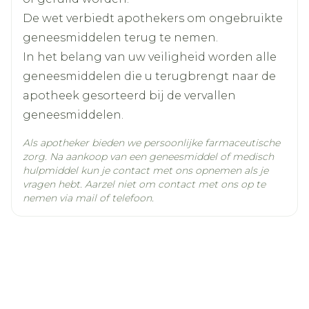
Actieve
escitalopram oxalaat
Moeilijkheden bij het plassen
Ingrediënten
De wet verbiedt apothekers om ongebruikte
Stuipen, zie ook de rubriek "Wanneer moet u
geneesmiddelen terug te nemen.
extra voorzichtig zijn met dit middel?"
Kamertemperatuur (15°C -
In het belang van uw veiligheid worden alle
Behoud
Het geel verkleuren van de huid of van het
25°C)
geneesmiddelen die u terugbrengt naar de
wit van de ogen zijn tekenen van een
aantasting van de leverfunctie (hepatitis).
apotheek gesorteerd bij de vervallen
Een snelle, onregelmatige hartslag,
geneesmiddelen.
flauwvallen, welke symptomen kunnen zijn
van een levensbedreigende aandoening
Als apotheker bieden we persoonlijke farmaceutische
gekend als Torsades de pointes.
zorg. Na aankoop van een geneesmiddel of medisch
Gedachten van zelfverminking en
hulpmiddel kun je contact met ons opnemen als je
zelfmoordgedachten, zie ook rubriek
vragen hebt. Aarzel niet om contact met ons op te
"Wanneer moet u extra voorzichtig zijn met
nemen via mail of telefoon.
dit middel?"
Plotse zwelling van de huid of de slijmvliezen
(angio-oedeem)