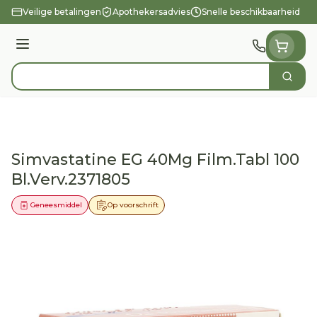
Ga naar de inhoud
Veilige betalingen
Apothekersadvies
Snelle beschikbaarheid
Menu
Zoek
Product, merk, categorie...
Simvastatine EG 40Mg Film.Tabl 100
Bl.Verv.2371805
Geneesmiddel
Op voorschrift