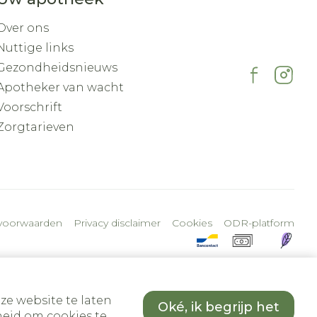
Over ons
Nuttige links
Gezondheidsnieuws
Apotheker van wacht
Voorschrift
Zorgtarieven
voorwaarden
Privacy disclaimer
Cookies
ODR-platform
ze website te laten
Oké, ik begrijp het
eid om cookies te