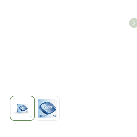
View larger image
View larger image