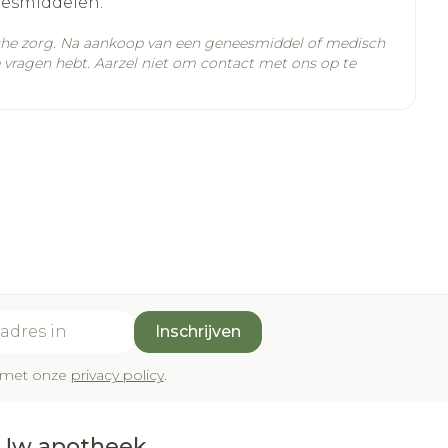
eesmiddelen.
C - 25°C)
che zorg. Na aankoop van een geneesmiddel of medisch
vragen hebt. Aarzel niet om contact met ons op te
Inschrijven
rd met onze
privacy policy
.
Uw apotheek