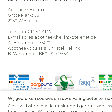
Apotheek Hellinx
Grote Markt 56
2260
Westerlo
Telefoon:
014 54 41 27
E-mailadres:
apotheek.hellinx@
telenet.be
APB nummer:
135002
Apotheek titularis:
Christel Hellinx
BTW nummer:
BE0432973554
Wij gebruiken cookies om uw ervaring beter te ma
Onze webshop maakt uitsluitend gebruik van essen
functioneren. We maken geen gebruik van ander