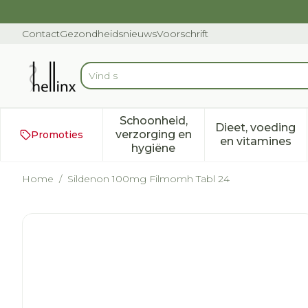
Ga naar de inhoud
Dia 1 van 1
Contact
Gezondheidsnieuws
Voorschrift
Vind snel wondv
Product, merk, categorie...
Schoonheid,
Dieet, voeding
verzorging en
Promoties
Toon submenu voor Schoonh
Toon subm
en vitamines
hygiëne
Home
/
Sildenon 100mg Filmomh Tabl 24
Sildenon 100mg Filmomh