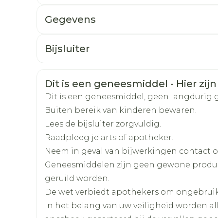
Gegevens
CNK
4232757
Bijsluiter
Organisaties
Nederlands
Ceres Pharma
Duits
Frans
Veiligheidsinformatie
Dit is een geneesmiddel - Hier zijn
Merken
ceres pharma
Dit is een geneesmiddel, geen langdurig 
Buiten bereik van kinderen bewaren.
Breedte
93 mm
Lees de bijsluiter zorgvuldig.
Raadpleeg je arts of apotheker.
Lengte
104 mm
Neem in geval van bijwerkingen contact op
Geneesmiddelen zijn geen gewone produ
Diepte
58 mm
geruild worden.
De wet verbiedt apothekers om ongebrui
Actieve
sildenafil citraat
In het belang van uw veiligheid worden a
Ingrediënten