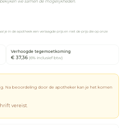
n bekijken we samen de mogelijkheden.
l je in de apotheek een verlaagde prijs en niet de prijs die op onze
Verhoogde tegemoetkoming
€ 37,36
(6% inclusief btw)
dig. Na beoordeling door de apotheker kan je het komen
rift vereist.