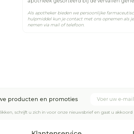
apotheek gesorteerd bij de vervallen gen
Behoud
Kamertemperatuur (15°
Als apotheker bieden we persoonlijke farmaceutis
hulpmiddel kun je contact met ons opnemen als je 
nemen via mail of telefoon.
E-mail adres
uwe producten en promoties
likken, schrijft u zich in voor onze nieuwsbrief en gaat u akkoo
Klantenservice