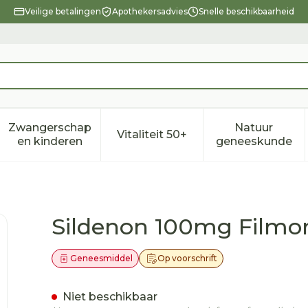
Veilige betalingen
Apothekersadvies
Snelle beschikbaarheid
Zwangerschap
Natuur
Vitaliteit 50+
eid, verzorging en hygiëne categorie
enu voor Dieet, voeding en vitamines categorie
Toon submenu voor Zwangerschap en kindere
Toon submenu voor Vitalitei
Toon sub
en kinderen
geneeskunde
 Tabl 24
Sildenon 100mg Filmo
Geneesmiddel
Op voorschrift
Niet beschikbaar