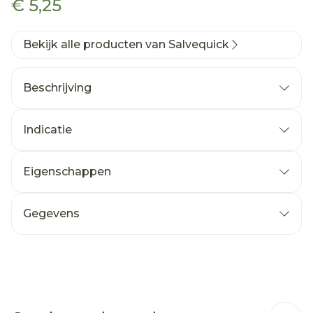
€ 5,25
Bekijk alle producten van Salvequick
Beschrijving
Indicatie
Eigenschappen
Gegevens
Flexibel
CNK
4373288
Sterke hechting
Organisaties
Firstaid 4 all BV