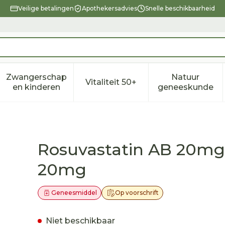
Veilige betalingen
Apothekersadvies
Snelle beschikbaarheid
Zwangerschap
Natuur
Vitaliteit 50+
eid, verzorging en hygiëne categorie
enu voor Dieet, voeding en vitamines categorie
Toon submenu voor Zwangerschap en kindere
Toon submenu voor Vitalitei
Toon sub
en kinderen
geneeskunde
ilmomh Tabl 28 X 20mg
Rosuvastatin AB 20mg
20mg
Geneesmiddel
Op voorschrift
Niet beschikbaar