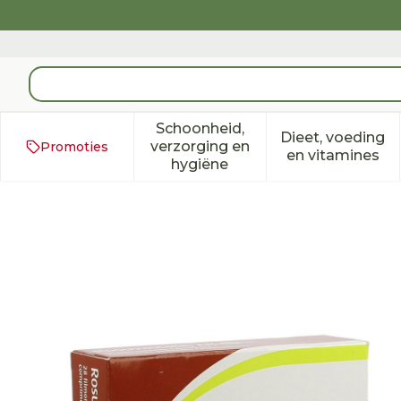
Ga naar de inhoud
Product, merk, categorie...
Schoonheid,
Dieet, voeding
verzorging en
Promoties
Toon submenu voor Schoonh
Toon subm
en vitamines
hygiëne
Rosuvastatin AB 20mg F