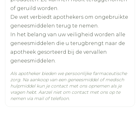
of geruild worden.
Actieve
tamsulosine hydrochloride
Ingrediënten
De wet verbiedt apothekers om ongebruikte
geneesmiddelen terug te nemen.
Kamertemperatuur (15°C -
In het belang van uw veiligheid worden alle
Behoud
25°C)
geneesmiddelen die u terugbrengt naar de
apotheek gesorteerd bij de vervallen
geneesmiddelen.
Als apotheker bieden we persoonlijke farmaceutische
zorg. Na aankoop van een geneesmiddel of medisch
hulpmiddel kun je contact met ons opnemen als je
vragen hebt. Aarzel niet om contact met ons op te
nemen via mail of telefoon.