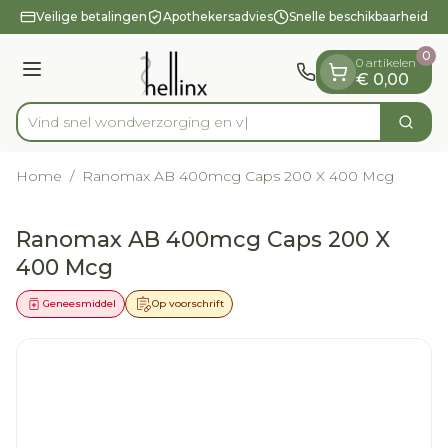
Dia 1 van 1
Ga naar de inhoud
Veilige betalingen
Apothekersadvies
Snelle beschikbaarheid
0
0 artikelen
Menu
€ 0,00
Vind snel wondverzo
Zoek
Product, merk, categorie...
Home
/
Ranomax AB 400mcg Caps 200 X 400 Mcg
Ranomax AB 400mcg Caps 200 X
400 Mcg
Geneesmiddel
Op voorschrift