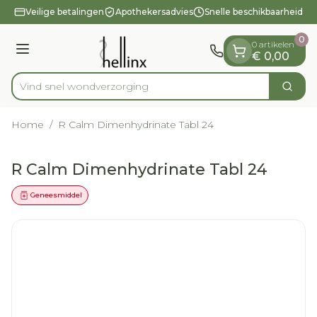
Dia 1 van 1
Ga naar de inhoud
Veilige betalingen
Apothekersadvies
Snelle beschikbaarheid
0
0 artikelen
Menu
€ 0,00
Vind snel wondv
Zoek
Product, merk, categorie...
Home
/
R Calm Dimenhydrinate Tabl 24
R Calm Dimenhydrinate Tabl 24
Geneesmiddel