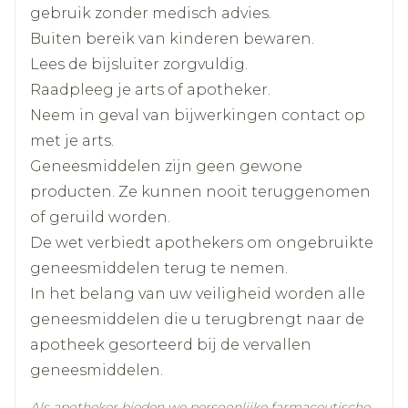
eetlust).
Lengte
123 mm
gebruik zonder medisch advies.
Buiten bereik van kinderen bewaren.
Diepte
23 mm
Lees de bijsluiter zorgvuldig.
Raadpleeg je arts of apotheker.
Hoeveelheid
24
Neem in geval van bijwerkingen contact op
Verpakking
met je arts.
Geneesmiddelen zijn geen gewone
Actieve
dimenhydrinaat
Ingrediënten
producten. Ze kunnen nooit teruggenomen
of geruild worden.
Kamertemperatuur (15°C -
De wet verbiedt apothekers om ongebruikte
Behoud
25°C)
geneesmiddelen terug te nemen.
In het belang van uw veiligheid worden alle
geneesmiddelen die u terugbrengt naar de
apotheek gesorteerd bij de vervallen
geneesmiddelen.
Als apotheker bieden we persoonlijke farmaceutische