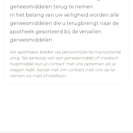
geneesmiddelen terug te nemen.
Stop niet met het innemen van uw tabletten
In het belang van uw veiligheid worden alle
zonder overleg met uw arts, ook al voelt u
geneesmiddelen die u terugbrengt naar de
zich beter.
apotheek gesorteerd bij de vervallen
geneesmiddelen.
Als apotheker bieden we persoonlijke farmaceutische
zorg. Na aankoop van een geneesmiddel of medisch
hulpmiddel kun je contact met ons opnemen als je
vragen hebt. Aarzel niet om contact met ons op te
nemen via mail of telefoon.