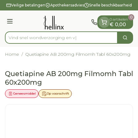
Dia 1 van 1
Ga naar de inhoud
Veilige betalingen
Apothekersadvies
Snelle beschikbaarheid
0
0 artikelen
Menu
€ 0,00
Vind snel wondverzo
Zoek
Product, merk, categorie...
Home
/
Quetiapine AB 200mg Filmomh Tabl 60x200mg
Quetiapine AB 200mg Filmomh Tabl
60x200mg
Geneesmiddel
Op voorschrift