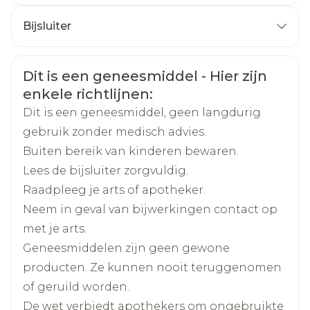
CNK
4641684
die er niet zijn, dingen geloven die niet waar
o Geneesmiddelen met azolen (tegen
Bijsluiter
zijn of zich
schimmelinfecties)
Organisaties
Nederlands
Aurobindo
Duits
Frans
ongewoon achterdochtig, angstig, verward,
o Erythromycine of claritromycine (tegen
schuldig, gespannen of depressief voelen.
infecties)
Veiligheidsinformatie
Dit is een geneesmiddel - Hier zijn
Merken
Aurobindo
o Nefazodon (tegen depressie)
enkele richtlijnen:
Dit is een geneesmiddel, geen langdurig
Neem uw tabletten eenmaal daags in, bij het
Breedte
60 mm
gebruik zonder medisch advies.
slapengaan of tweemaal daags afhankelijk
Buiten bereik van kinderen bewaren.
van uw ziekte.
Lengte
100 mm
Lees de bijsluiter zorgvuldig.
Slik uw tabletten in hun geheel door met
Raadpleeg je arts of apotheker.
water.
Diepte
50 mm
Neem in geval van bijwerkingen contact op
U kunt uw tabletten met of zonder voedsel
met je arts.
innemen.
Actieve
quetiapine fumaraat
Geneesmiddelen zijn geen gewone
Drink geen pompelmoessap als u
Ingrediënten
producten. Ze kunnen nooit teruggenomen
Quetiapine AB inneemt. Dit kan de werking
of geruild worden.
van het geneesmiddel
Kamertemperatuur (15°C -
Behoud
De wet verbiedt apothekers om ongebruikte
25°C)
beïnvloeden.