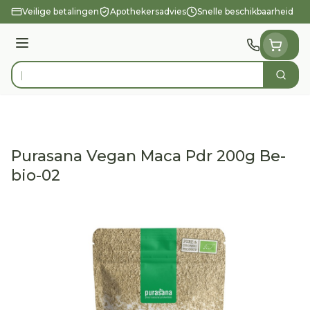
Ga naar de inhoud
Veilige betalingen
Apothekersadvies
Snelle beschikbaarheid
Menu
Zoek
Product, merk, categorie...
Purasana Vegan Maca Pdr 200g Be-
bio-02