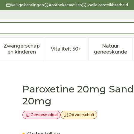
Veilige betalingen
Apothekersadvies
Snelle beschikbaarheid
Zwangerschap
Natuur
Vitaliteit 50+
eid, verzorging en hygiëne categorie
enu voor Dieet, voeding en vitamines categorie
Toon submenu voor Zwangerschap en kindere
Toon submenu voor Vitalitei
Toon sub
en kinderen
geneeskunde
 Filmomh Tabl 100 X 20mg
Paroxetine 20mg Sand
20mg
Geneesmiddel
Op voorschrift
Op bestelling