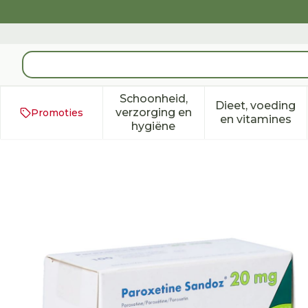
Ga naar de inhoud
Product, merk, categorie...
Schoonheid,
Dieet, voeding
verzorging en
Promoties
Toon submenu voor Schoonh
Toon subm
en vitamines
hygiëne
Paroxetine 20mg Sandoz