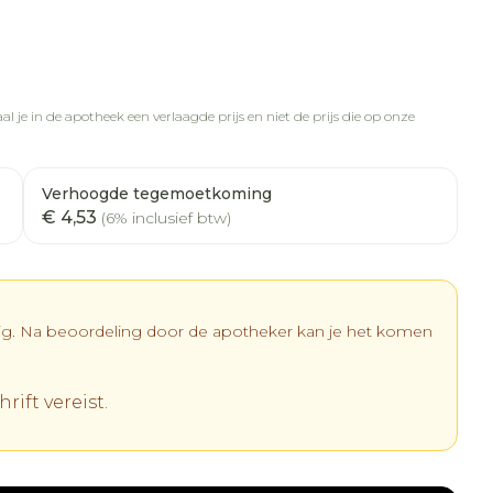
l je in de apotheek een verlaagde prijs en niet de prijs die op onze
Verhoogde tegemoetkoming
€ 4,53
(6% inclusief btw)
dig. Na beoordeling door de apotheker kan je het komen
rift vereist.