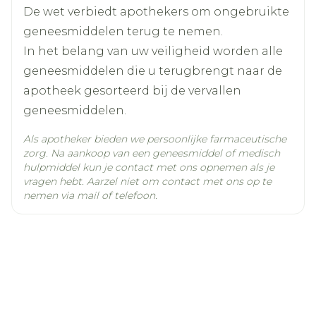
Actieve
De wet verbiedt apothekers om ongebruikte
paracetamol
Ingrediënten
geneesmiddelen terug te nemen.
In het belang van uw veiligheid worden alle
Kamertemperatuur (15°C -
geneesmiddelen die u terugbrengt naar de
Behoud
25°C)
apotheek gesorteerd bij de vervallen
geneesmiddelen.
Als apotheker bieden we persoonlijke farmaceutische
zorg. Na aankoop van een geneesmiddel of medisch
hulpmiddel kun je contact met ons opnemen als je
vragen hebt. Aarzel niet om contact met ons op te
nemen via mail of telefoon.