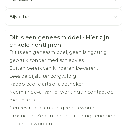
CNK
2736155
Bijsluiter
Nederlands
Arega Pharma NV, Teva
Duits
Frans
Organisaties
Belgium
Veiligheidsinformatie
Dit is een geneesmiddel - Hier zijn
enkele richtlijnen:
Merken
Teva
Dit is een geneesmiddel, geen langdurig
gebruik zonder medisch advies.
Breedte
91 mm
Buiten bereik van kinderen bewaren.
Lees de bijsluiter zorgvuldig.
Lengte
112 mm
Raadpleeg je arts of apotheker.
Neem in geval van bijwerkingen contact op
Diepte
75 mm
met je arts.
Geneesmiddelen zijn geen gewone
Hoeveelheid
90
producten. Ze kunnen nooit teruggenomen
Verpakking
of geruild worden.