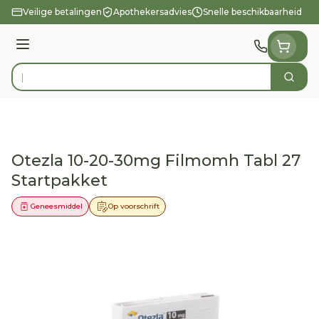
Ga naar de inhoud
Veilige betalingen
Apothekersadvies
Snelle beschikbaarheid
Menu
Zoek
Product, merk, categorie...
Otezla 10-20-30mg Filmomh Tabl 27
Startpakket
Geneesmiddel
Op voorschrift