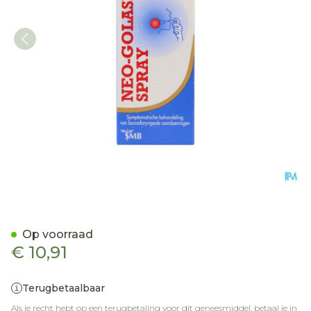
Neo Golaseptine Keelspra
Op voorraad
€ 10,91
Terugbetaalbaar
Als je recht hebt op een terugbetaling voor dit geneesmiddel, betaal je in