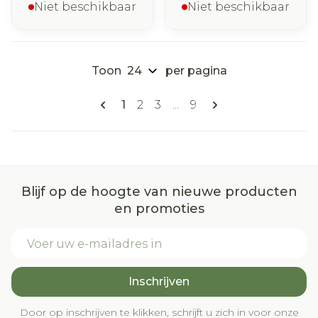
Niet beschikbaar
Niet beschikbaar
Toon
per pagina
Pagina's
U lees momenteel pagina
Pagina
Pagina
Pagina
1
2
3
...
9
Blijf op de hoogte van nieuwe producten
en promoties
E-mail adres
Inschrijven
Door op inschrijven te klikken, schrijft u zich in voor onze