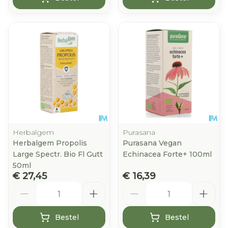
Herbalgem
Purasana
Herbalgem Propolis
Purasana Vegan
Large Spectr. Bio Fl Gutt
Echinacea Forte+ 100ml
50ml
€ 27,45
€ 16,39
Aantal
Aantal
Bestel
Bestel