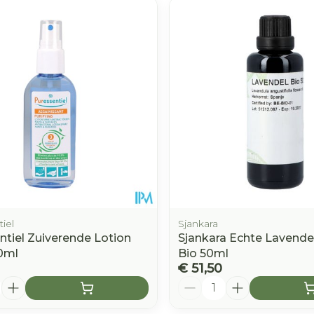
e minimale en maximale prijswaarden aan te passen.
iel
Sjankara
ntiel Zuiverende Lotion
Sjankara Echte Lavendel
0ml
Bio 50ml
€ 51,50
Aantal