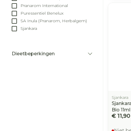
Pranarom International
Puressentiel Benelux
SA Inula (Pranarom, Herbalgem)
Sjankara
Dieetbeperkingen
filter
Sjankara
Sjankara
Bio 11ml
€ 11,90
Niet b