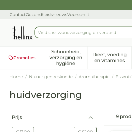
Ga naar de inhoud
Dia 1 van 1
Contact
Gezondheidsnieuws
Voorschrift
Vind snel wondverzorgi
Product, merk, categorie...
Schoonheid,
Dieet, voeding
verzorging en
Promoties
Toon submenu voor Schoonh
Toon subm
en vitamines
hygiëne
Home
/
Natuur geneeskunde
/
Aromatherapie
/
Essentië
huidverzorging
Doorgaan naar productlijst
9
prod
Prijs
filter