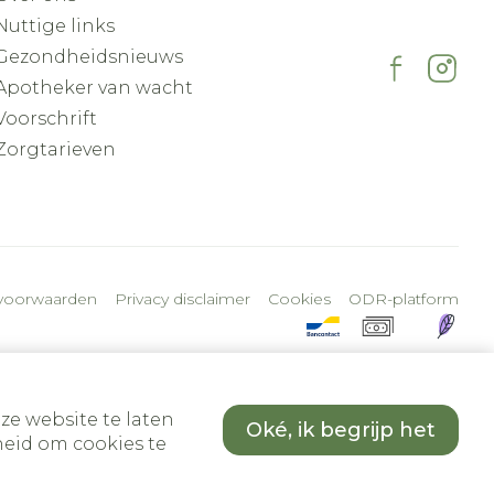
Nuttige links
Gezondheidsnieuws
Apotheker van wacht
Voorschrift
Zorgtarieven
voorwaarden
Privacy disclaimer
Cookies
ODR-platform
ze website te laten
Oké, ik begrijp het
eid om cookies te