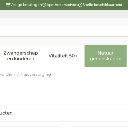
Veilige betalingen
Apothekersadvies
Snelle beschikbaarheid
Zwangerschap
Natuur
Vitaliteit 50+
eid, verzorging en hygiëne categorie
enu voor Dieet, voeding en vitamines categorie
Toon submenu voor Zwangerschap en kindere
Toon submenu voor Vitalitei
Toon sub
en kinderen
geneeskunde
le oliën
/
huidverzorging
ucten