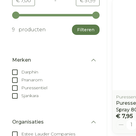
-
Minimumwaarde
Maximale waarde
€ 7,00
€ 51,99
Gebruik de pijltjestoetsen links en rechts om d
9 producten
Filteren
Merken
filter
Darphin
Pranarom
Puressentiel
Sjankara
Puressent
Puresse
Spray 8
€ 7,95
Organisaties
Aantal
filter
Estee Lauder Companies