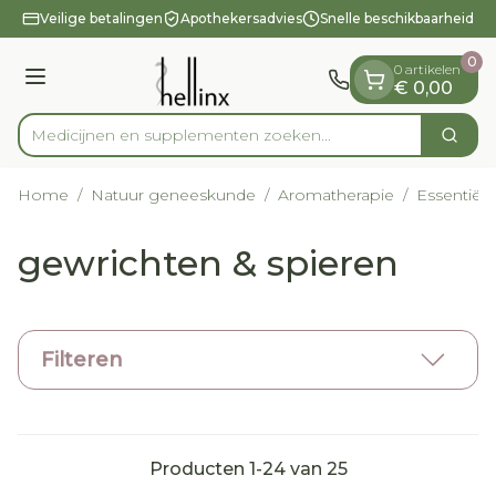
Dia 1 van 1
Ga naar de inhoud
Veilige betalingen
Apothekersadvies
Snelle beschikbaarheid
0
0 artikelen
Menu
€ 0,00
Medicijnen en supplementen
Zoek
Product, merk, categorie...
Home
/
Natuur geneeskunde
/
Aromatherapie
/
Essentiële
gewrichten & spieren
Filteren
Producten
1
-
24
van
25