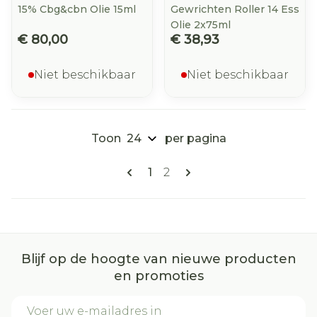
15% Cbg&cbn Olie 15ml
Gewrichten Roller 14 Ess
Olie 2x75ml
€ 80,00
€ 38,93
Niet beschikbaar
Niet beschikbaar
Toon
per pagina
Pagina's
U lees momenteel pagina
Pagina
1
2
Blijf op de hoogte van nieuwe producten
en promoties
E-mail adres